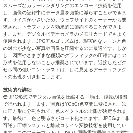
スムーズなカラーレンダリングのエンコード技術を使用
し、画像の記録中にデータ量を頻繁に減らすことができま
す。サイズが小さいため、ウェブサイトのオーナーから要
求され、トラフィックを効果的に節約することができま
す。また、デジタルビデオカメラのメモリカードでもよく
使用されます。JPGアルゴリズムは、現実的なシーンと色
の対比が少ない写真や画像を圧縮するのに最適です。しか
し、図面やさまざまな種類のグラフィックの圧縮にはこの
形式を使用しないことが推奨されています。近接したピク
セル間の強いコントラストは、目に見えるアーティファク
トの出現を引き起こします。
技術的な詳細
🔵 JPG形式でデジタル画像を圧縮する手順は、複数の段階
で行われます。まず、写真はYCbCr色空間に変換され、次
に正方形に分割されて、色スペクトルの上限が決定されま
す。最後に、色と明るさがコード化されます。JPEGは「非
可逆」圧縮システムと離散コサイン変換技術を使用してい
ます。このフォーマットは、ISOと国際電気通信連合の標準