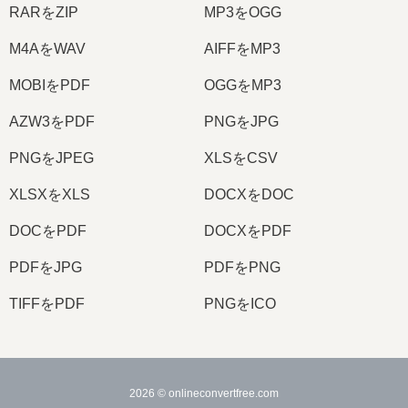
RARをZIP
MP3をOGG
M4AをWAV
AIFFをMP3
MOBIをPDF
OGGをMP3
AZW3をPDF
PNGをJPG
PNGをJPEG
XLSをCSV
XLSXをXLS
DOCXをDOC
DOCをPDF
DOCXをPDF
PDFをJPG
PDFをPNG
TIFFをPDF
PNGをICO
2026
© onlineconvertfree.com