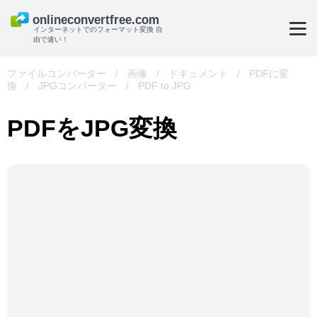
インターネットでのフォーマット変換 自
由で速い！
ファイルコンバーター
/
画像
/
ドキュメント
/
PDFに変
換
/
JPGコンバーター
/
PDF to JPG
PDFをJPG変換