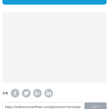
共有
コピー