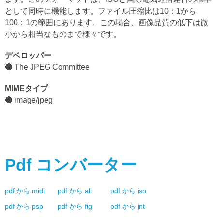
として同時に機能します。ファイル圧縮比は10：1から
100：1の範囲にあります。この場合、画像品質の低下は微
小から相当なものまで様々です。
デベロッパー
🔵 The JPEG Committee
MIMEタイプ
🔵 image/jpeg
Pdf
コンバーター
pdf
から
midi
pdf
から
all
pdf
から
iso
pdf
から
psp
pdf
から
fig
pdf
から
jnt