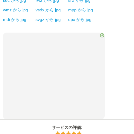
kdc
から
jpg
rw2
から
jpg
sr2
から
jpg
wmz
から
jpg
vsdx
から
jpg
mpp
から
jpg
mdi
から
jpg
svgz
から
jpg
dpx
から
jpg
サービスの評価
: