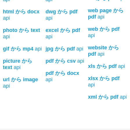
web page から
html から docx
dwg から pdf
pdf
api
api
api
web から pdf
photo から text
excel から pdf
api
api
api
website から
gif から mp4
api
jpg から pdf
api
pdf
api
picture から
pdf から csv
api
xls から pdf
api
text
api
pdf から docx
xlsx から pdf
url から image
api
api
api
xml から pdf
api