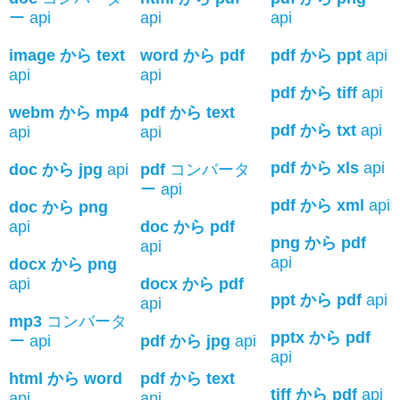
ー api
api
api
image から text
word から pdf
pdf から ppt
api
api
api
pdf から tiff
api
webm から mp4
pdf から text
pdf から txt
api
api
api
pdf から xls
api
doc から jpg
api
pdf
コンバータ
ー api
pdf から xml
api
doc から png
api
doc から pdf
png から pdf
api
api
docx から png
api
docx から pdf
ppt から pdf
api
api
mp3
コンバータ
pptx から pdf
ー api
pdf から jpg
api
api
html から word
pdf から text
tiff から pdf
api
api
api