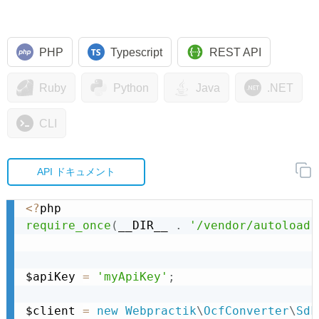
PHP
Typescript
REST API
Ruby
Python
Java
.NET
CLI
API ドキュメント
<
?
require_once
(
__DIR__ 
.
'/vendor/autoload.
$apiKey 
=
'myApiKey'
;
$client 
=
new
Webpractik
\
OcfConverter
\
Sdk