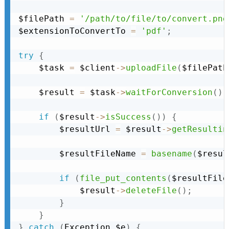
$filePath 
=
'/path/to/file/to/convert.png
$extensionToConvertTo 
=
'pdf'
;
try
{
    $task 
=
 $client
-
>
uploadFile
(
$filePath
    $result 
=
 $task
-
>
waitForConversion
(
)
;
if
(
$result
-
>
isSuccess
(
)
)
{
        $resultUrl 
=
 $result
-
>
getResultin
        $resultFileName 
=
basename
(
$resul
if
(
file_put_contents
(
$resultFile
            $result
-
>
deleteFile
(
)
;
}
}
}
catch
(
Exception
 $e
)
{