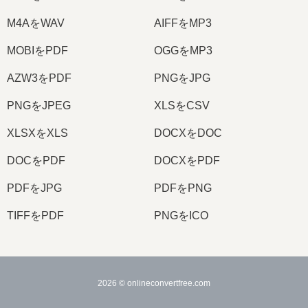
M4AをWAV
AIFFをMP3
MOBIをPDF
OGGをMP3
AZW3をPDF
PNGをJPG
PNGをJPEG
XLSをCSV
XLSXをXLS
DOCXをDOC
DOCをPDF
DOCXをPDF
PDFをJPG
PDFをPNG
TIFFをPDF
PNGをICO
2026
© onlineconvertfree.com