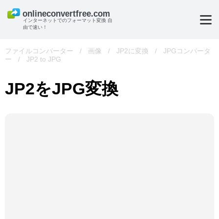
インターネットでのフォーマット変換 自
由で速い！
ファイルコンバーター
/
画像
/
JP2に変換
/
JPGコンバータ
ー
/
JP2 to JPG
JP2をJPG変換