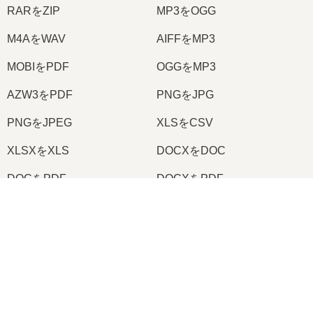
RARをZIP
MP3をOGG
M4AをWAV
AIFFをMP3
MOBIをPDF
OGGをMP3
AZW3をPDF
PNGをJPG
PNGをJPEG
XLSをCSV
XLSXをXLS
DOCXをDOC
DOCをPDF
DOCXをPDF
PDFをJPG
PDFをPNG
×
TIFFをPDF
PNGをICO
Now Playing
Play Video
×
2026
© onlineconvertfree.com
オンラインで RAR を MP4 に変換する方法 (簡単なガイド)