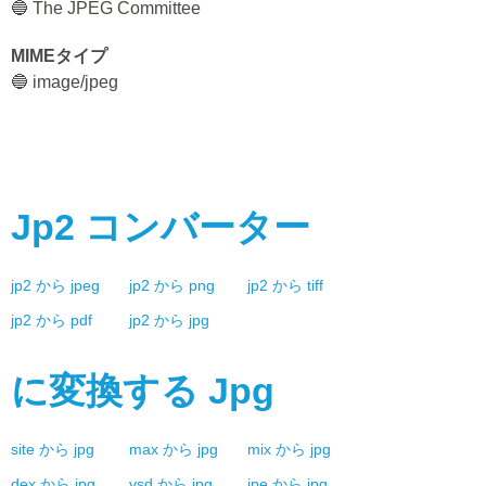
🔵 The JPEG Committee
MIMEタイプ
🔵 image/jpeg
Jp2
コンバーター
jp2
から
jpeg
jp2
から
png
jp2
から
tiff
jp2
から
pdf
jp2
から
jpg
に変換する
Jpg
site
から
jpg
max
から
jpg
mix
から
jpg
dex
から
jpg
vsd
から
jpg
jpe
から
jpg