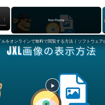
×
Now Playing
Play