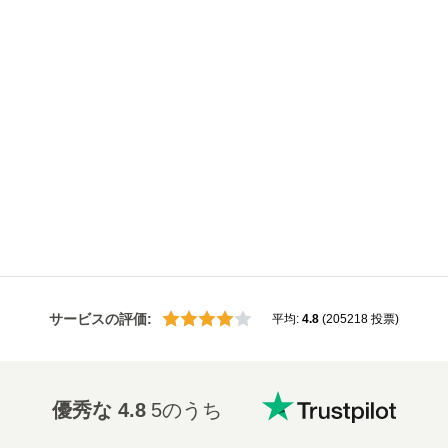
サービスの評価
:
平均
:
4.8
(
205218
投票
)
優秀な
4.8
5のうち