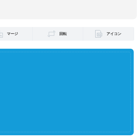
マージ
回転
アイコン