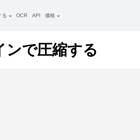
する
OCR
API
価格
料金プラン
文書 コンバーター
OCRパッケージ
画像 コンバーター
ラインで圧縮する
音声 コンバーター
ooks コンバーター
ファイルアーカイブ コン
バーター
動画 コンバーター
ウェブサイト-スクリーン
ショット