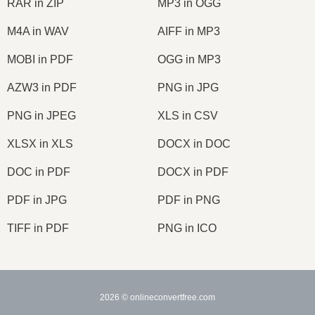
RAR in ZIP
MP3 in OGG
M4A in WAV
AIFF in MP3
MOBI in PDF
OGG in MP3
AZW3 in PDF
PNG in JPG
PNG in JPEG
XLS in CSV
XLSX in XLS
DOCX in DOC
DOC in PDF
DOCX in PDF
PDF in JPG
PDF in PNG
TIFF in PDF
PNG in ICO
2026
© onlineconvertfree.com