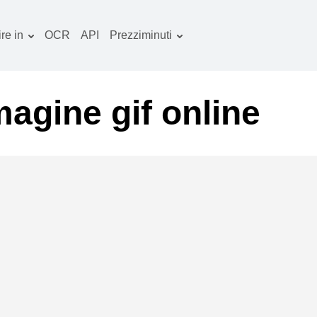
re in
OCR
API
Prezziminuti
Piano tariffario
ocumenti convertitore
Pacchetto OCR
mmagine convertitore
agine gif online
dio convertitore
bri convertitore
chivi convertitore
deo convertitore
ito web-screenshot