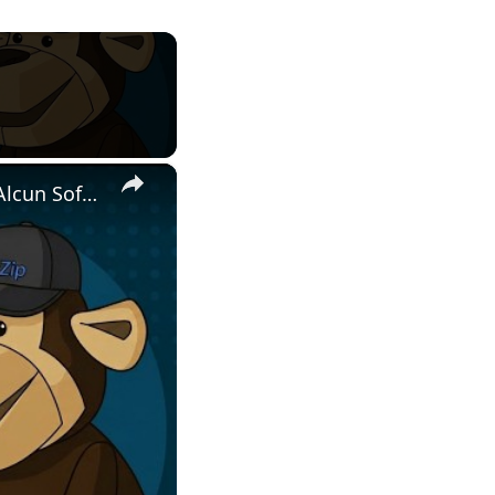
×
🖼️ Come Visualizzare i File AVIF Online Gratis | Senza Installare Alcun Software