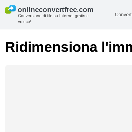
Converti
Conversione di file su Internet gratis e
veloce!
D
I
Ridimensiona l'imm
Au
Li
Ar
Vi
s