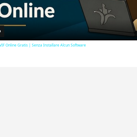
Video
AVIF Online Gratis | Senza Installare Alcun Software