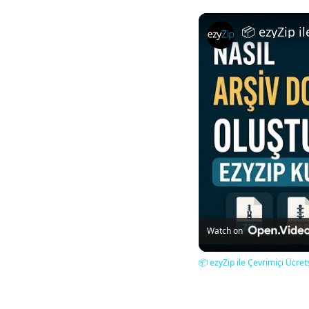
Watch on
📦 ezyZip ile Çevrimiçi Ücre