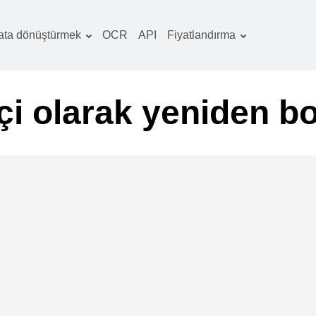
ata dönüştürmek
OCR
API
Fiyatlandırma
Tarife planı
elgeler dönüştürücü
OCR paketi
örüntüler dönüştürücü
çi olarak yeniden b
es dönüştürücü
ooks dönüştürücü
rşivler dönüştürücü
ideo dönüştürücü
b sitesi-ekran
rüntüleri