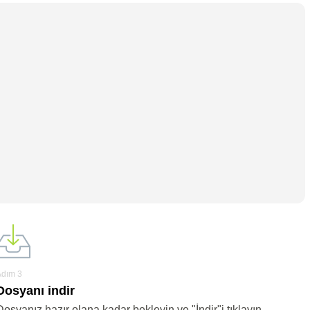
Adım 3
Dosyanı indir
Dosyanız hazır olana kadar bekleyin ve "İndir"i tıklayın.