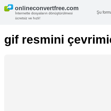
Şu form
İnternette dosyaların dönüştürülmesi
ücretsiz ve hızlı!
B
G
gif resmini çevrimi
S
B
A
V
we
gö