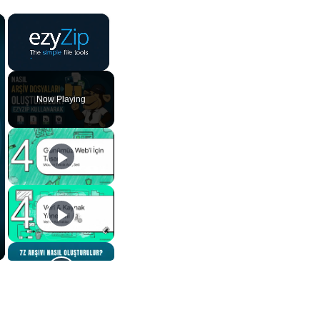
×
×
Unmute
Now Playing