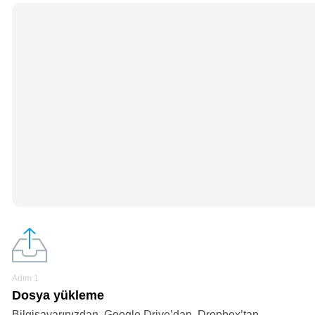
Adım 1
Dosya yükleme
Bilgisayarınızdan, Google Drive’dan, Dropbox’tan