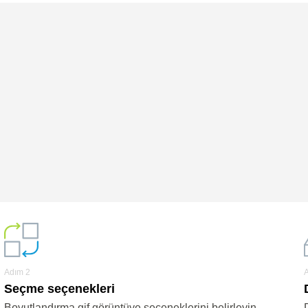
Adım 2
Seçme seçenekleri
Boyutlandırma gif görüntüye seçeneklerini belirleyin.