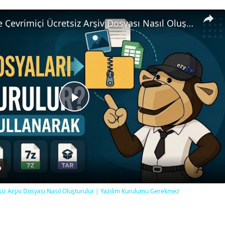
📦 ezyZip ile Çevrimiçi Ücretsiz Arşiv Dosyası Nasıl Oluşturulur | Yazılım Kurulumu Gerekmez
Play
Video
tsiz Arşiv Dosyası Nasıl Oluşturulur | Yazılım Kurulumu Gerekmez