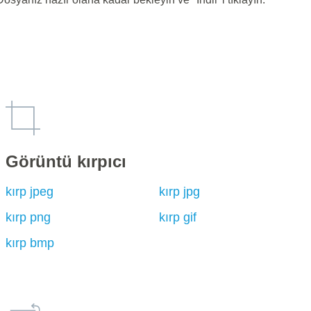
Görüntü kırpıcı
kırp jpeg
kırp jpg
kırp png
kırp gif
kırp bmp