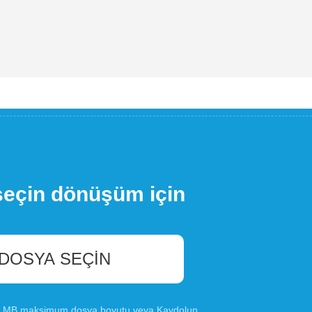
seçin dönüşüm için
 DOSYA SEÇIN
00 MB maksimum dosya boyutu veya
Kaydolun