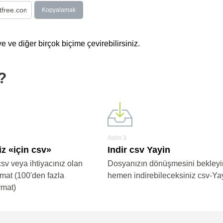
Kopyalamak
e ve diğer birçok biçime çevirebilirsiniz.
?
Adim 3
iz «için csv»
Indir csv Yayin
csv veya ihtiyacınız olan
Dosyanızın dönüşmesini bekleyi
rmat (100'den fazla
hemen indirebileceksiniz csv-Ya
rmat)