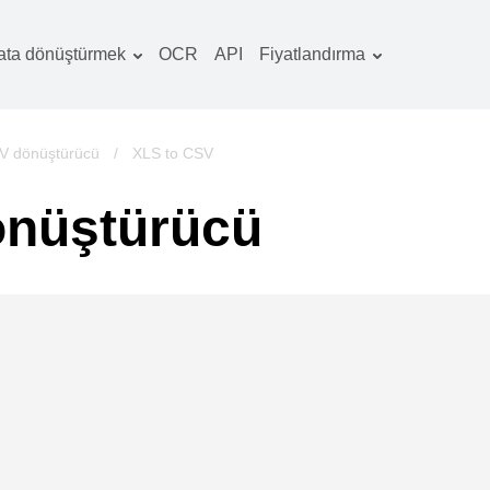
ata dönüştürmek
OCR
API
Fiyatlandırma
Tarife planı
elgeler dönüştürücü
OCR paketi
örüntüler dönüştürücü
V dönüştürücü
/
XLS to CSV
es dönüştürücü
önüştürücü
ooks dönüştürücü
rşivler dönüştürücü
ideo dönüştürücü
b sitesi-ekran
rüntüleri