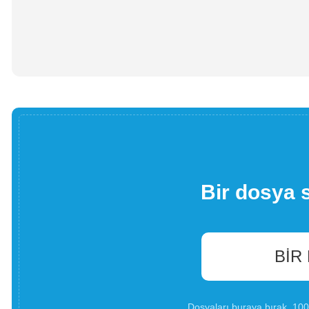
Bir dosya 
BIR
Dosyaları buraya bırak. 1