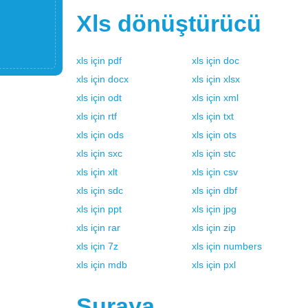
Xls
dönüştürücü
xls
için
pdf
xls
için
doc
xls
için
docx
xls
için
xlsx
xls
için
odt
xls
için
xml
xls
için
rtf
xls
için
txt
xls
için
ods
xls
için
ots
xls
için
sxc
xls
için
stc
xls
için
xlt
xls
için
csv
xls
için
sdc
xls
için
dbf
xls
için
ppt
xls
için
jpg
xls
için
rar
xls
için
zip
xls
için
7z
xls
için
numbers
xls
için
mdb
xls
için
pxl
Şuraya