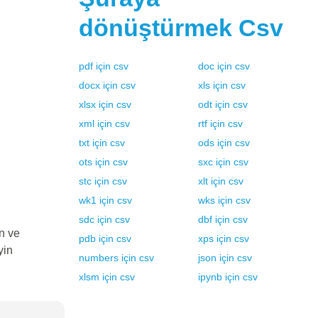
dönüştürmek
Csv
pdf
için
csv
doc
için
csv
docx
için
csv
xls
için
csv
xlsx
için
csv
odt
için
csv
xml
için
csv
rtf
için
csv
txt
için
csv
ods
için
csv
ots
için
csv
sxc
için
csv
stc
için
csv
xlt
için
csv
wk1
için
csv
wks
için
csv
sdc
için
csv
dbf
için
csv
n ve
pdb
için
csv
xps
için
csv
yin
numbers
için
csv
json
için
csv
xlsm
için
csv
ipynb
için
csv