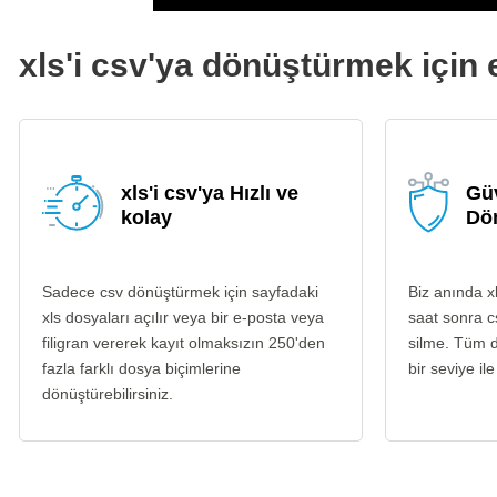
xls'i csv'ya dönüştürmek için e
xls'i csv'ya Hızlı ve
Güv
kolay
Dö
Sadece csv dönüştürmek için sayfadaki
Biz anında x
xls dosyaları açılır veya bir e-posta veya
saat sonra c
filigran vererek kayıt olmaksızın 250'den
silme. Tüm d
fazla farklı dosya biçimlerine
bir seviye ile
dönüştürebilirsiniz.