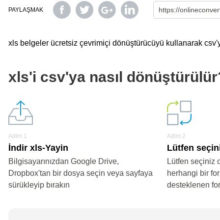
PAYLAŞMAK
xls belgeler ücretsiz çevrimiçi dönüştürücüyü kullanarak csv'y
xls'i csv'ya nasıl dönüştürülür
Adim 1
Adim 2
İndir xls-Yayin
Lütfen seçin
Bilgisayarınızdan Google Drive,
Lütfen seçiniz 
Dropbox'tan bir dosya seçin veya sayfaya
herhangi bir fo
sürükleyip bırakın
desteklenen fo