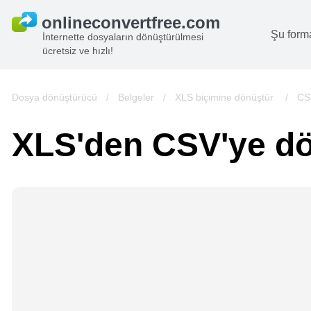
Şu form
İnternette dosyaların dönüştürülmesi
ücretsiz ve hızlı!
B
G
Dosya dönüştürücü
/
Belgeler
/
XLS biçimine dönüştür
/
CS
S
XLS'den CSV'ye d
B
A
V
we
gö