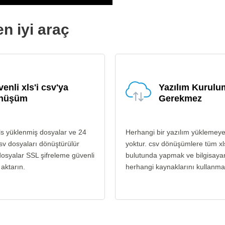
n iyi araç
enli xls'i csv'ya
Yazılım Kurul
nüşüm
Gerekmez
ls yüklenmiş dosyalar ve 24
Herhangi bir yazılım yüklemey
sv dosyaları dönüştürülür
yoktur. csv dönüşümlere tüm xl
osyalar SSL şifreleme güvenli
bulutunda yapmak ve bilgisayar
 aktarın.
herhangi kaynaklarını kullanma