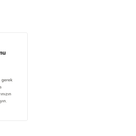
umu
e gerek
s
ınızın
yın.