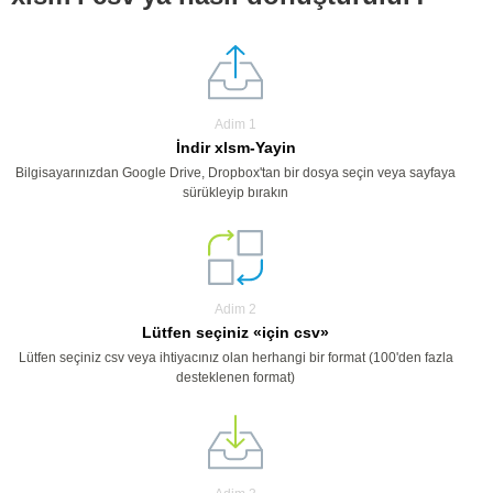
Adim 1
İndir xlsm-Yayin
Bilgisayarınızdan Google Drive, Dropbox'tan bir dosya seçin veya sayfaya
sürükleyip bırakın
Adim 2
Lütfen seçiniz «için csv»
Lütfen seçiniz csv veya ihtiyacınız olan herhangi bir format (100'den fazla
desteklenen format)