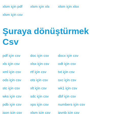
xlsm
için
pdf
xlsm
için
xls
xlsm
için
xlsx
xlsm
için
csv
Şuraya dönüştürmek
Csv
pdf
için
csv
doc
için
csv
docx
için
csv
xls
için
csv
xlsx
için
csv
odt
için
csv
xml
için
csv
rtf
için
csv
txt
için
csv
ods
için
csv
ots
için
csv
sxc
için
csv
stc
için
csv
xlt
için
csv
wk1
için
csv
wks
için
csv
sdc
için
csv
dbf
için
csv
pdb
için
csv
xps
için
csv
numbers
için
csv
json
için
csv
xlsm
için
csv
ipynb
için
csv