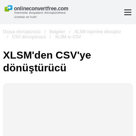
İnternette dosyaların dönüştürülmesi
ücretsiz ve hızlı!
Dosya dönüştürücü
/
Belgeler
/
XLSM biçimine dönüştür
/
CSV dönüştürücü
/
XLSM to CSV
XLSM'den CSV'ye
dönüştürücü