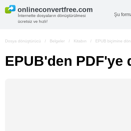
Şu form
İnternette dosyaların dönüştürülmesi
ücretsiz ve hızlı!
B
G
Dosya dönüştürücü
/
Belgeler
/
Kitabın
/
EPUB biçimine dön
S
EPUB'den PDF'ye 
B
A
V
we
gö