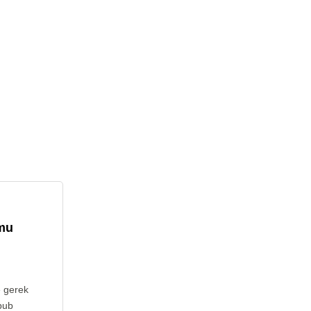
umu
e gerek
pub