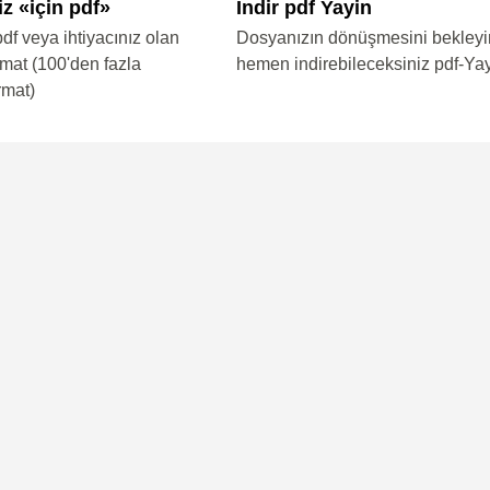
iz «için pdf»
Indir pdf Yayin
pdf veya ihtiyacınız olan
Dosyanızın dönüşmesini bekleyi
rmat (100'den fazla
hemen indirebileceksiniz pdf-Ya
rmat)