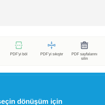
PDF'yi böl
PDF'yi sıkıştır
PDF sayfalarını
silin
seçin dönüşüm için