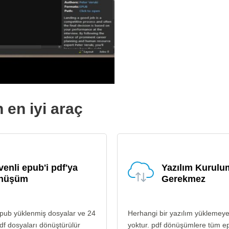
 en iyi araç
enli epub'i pdf'ya
Yazılım Kurul
nüşüm
Gerekmez
epub yüklenmiş dosyalar ve 24
Herhangi bir yazılım yüklemey
df dosyaları dönüştürülür
yoktur. pdf dönüşümlere tüm e