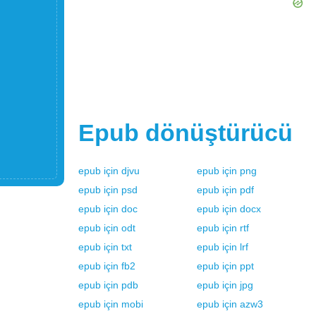
Epub
dönüştürücü
epub
için
djvu
epub
için
png
epub
için
psd
epub
için
pdf
epub
için
doc
epub
için
docx
epub
için
odt
epub
için
rtf
epub
için
txt
epub
için
lrf
epub
için
fb2
epub
için
ppt
epub
için
pdb
epub
için
jpg
epub
için
mobi
epub
için
azw3