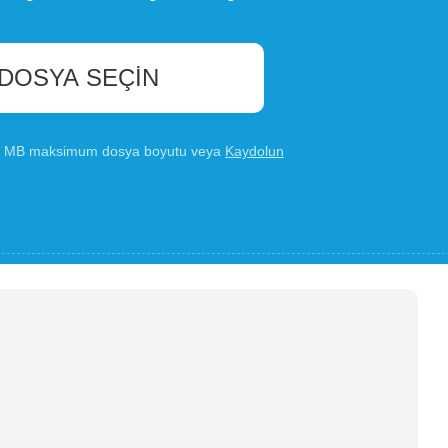
 DOSYA SEÇIN
00 MB maksimum dosya boyutu veya
Kaydolun