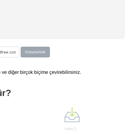
Kopyalamak
ve diğer birçok biçime çevirebilirsiniz.
ür?
Adim 3