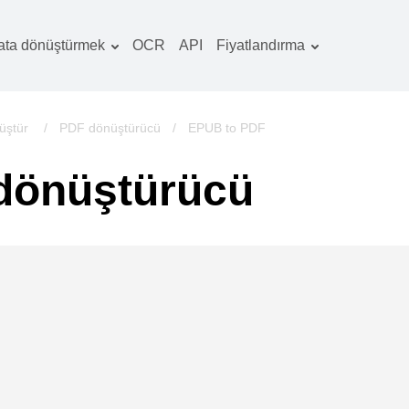
ata dönüştürmek
OCR
API
Fiyatlandırma
Tarife planı
elgeler dönüştürücü
OCR paketi
örüntüler dönüştürücü
üştür
/
PDF dönüştürücü
/
EPUB to PDF
es dönüştürücü
dönüştürücü
ooks dönüştürücü
rşivler dönüştürücü
ideo dönüştürücü
b sitesi-ekran
rüntüleri