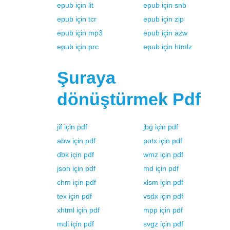
epub
için
lit
epub
için
snb
epub
için
tcr
epub
için
zip
epub
için
mp3
epub
için
azw
epub
için
prc
epub
için
htmlz
Şuraya
dönüştürmek
Pdf
jif
için
pdf
jbg
için
pdf
abw
için
pdf
potx
için
pdf
dbk
için
pdf
wmz
için
pdf
json
için
pdf
md
için
pdf
chm
için
pdf
xlsm
için
pdf
tex
için
pdf
vsdx
için
pdf
xhtml
için
pdf
mpp
için
pdf
mdi
için
pdf
svgz
için
pdf