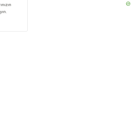
ınızın
yın.