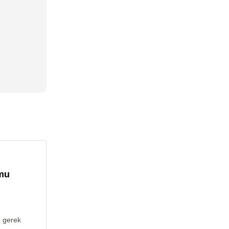
umu
e gerek