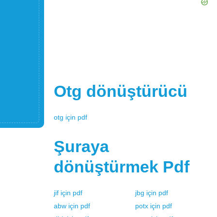
Otg
dönüştürücü
otg
için
pdf
Şuraya
dönüştürmek
Pdf
jif
için
pdf
jbg
için
pdf
abw
için
pdf
potx
için
pdf