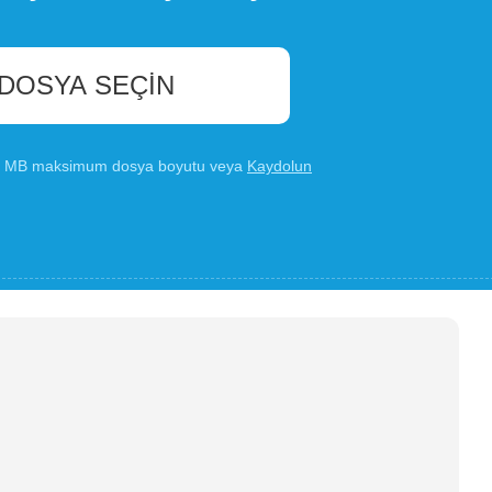
 DOSYA SEÇIN
00 MB maksimum dosya boyutu veya
Kaydolun