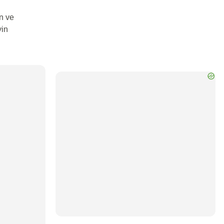
n ve
yin