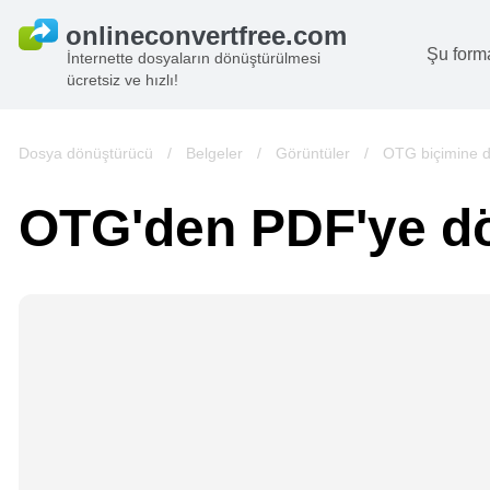
Şu form
İnternette dosyaların dönüştürülmesi
ücretsiz ve hızlı!
B
G
Dosya dönüştürücü
/
Belgeler
/
Görüntüler
/
OTG biçimine 
S
OTG'den PDF'ye d
B
A
V
we
gö