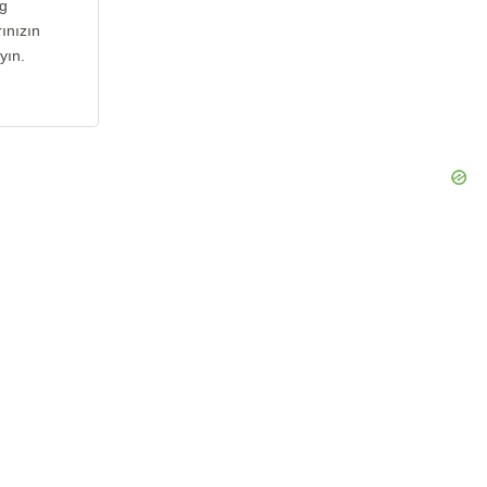
tg
ınızın
yın.