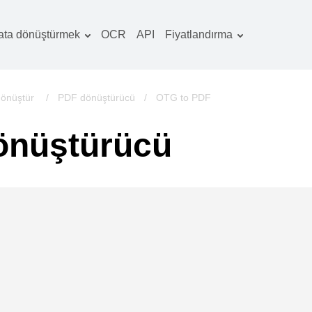
ata dönüştürmek
OCR
API
Fiyatlandırma
Tarife planı
elgeler dönüştürücü
OCR paketi
örüntüler dönüştürücü
dönüştür
/
PDF dönüştürücü
/
OTG to PDF
es dönüştürücü
önüştürücü
ooks dönüştürücü
rşivler dönüştürücü
ideo dönüştürücü
b sitesi-ekran
rüntüleri