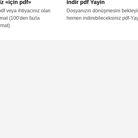
iz «için pdf»
Indir pdf Yayin
pdf veya ihtiyacınız olan
Dosyanızın dönüşmesini bekleyi
rmat (100'den fazla
hemen indirebileceksiniz pdf-Ya
rmat)