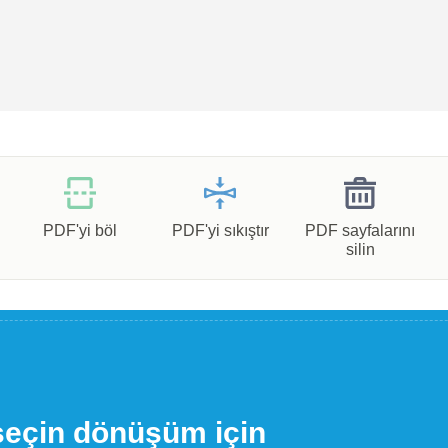
PDF'yi böl
PDF'yi sıkıştır
PDF sayfalarını
silin
seçin dönüşüm için