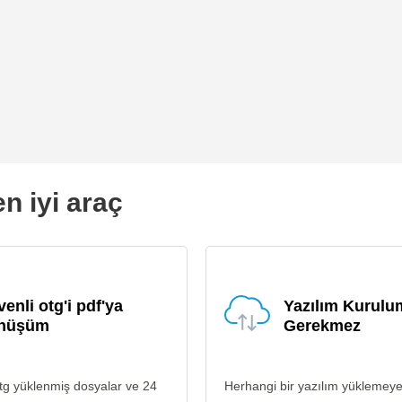
n iyi araç
enli otg'i pdf'ya
Yazılım Kurul
nüşüm
Gerekmez
tg yüklenmiş dosyalar ve 24
Herhangi bir yazılım yüklemey