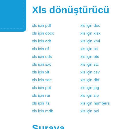
Xls
dönüştürücü
xls
için
pdf
xls
için
doc
xls
için
docx
xls
için
xlsx
xls
için
odt
xls
için
xml
xls
için
rtf
xls
için
txt
xls
için
ods
xls
için
ots
xls
için
sxc
xls
için
stc
xls
için
xlt
xls
için
csv
xls
için
sdc
xls
için
dbf
xls
için
ppt
xls
için
jpg
xls
için
rar
xls
için
zip
xls
için
7z
xls
için
numbers
xls
için
mdb
xls
için
pxl
Şuraya