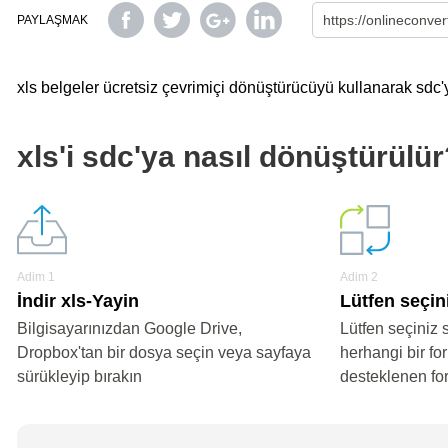
PAYLAŞMAK
xls belgeler ücretsiz çevrimiçi dönüştürücüyü kullanarak sdc'y
xls'i sdc'ya nasıl dönüştürülü
Adim 1
Adim 2
İndir xls-Yayin
Lütfen seçin
Bilgisayarınızdan Google Drive,
Lütfen seçiniz 
Dropbox'tan bir dosya seçin veya sayfaya
herhangi bir fo
sürükleyip bırakın
desteklenen fo