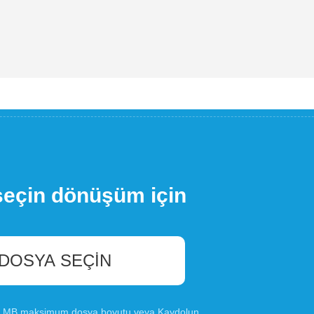
seçin dönüşüm için
 DOSYA SEÇIN
00 MB maksimum dosya boyutu veya
Kaydolun