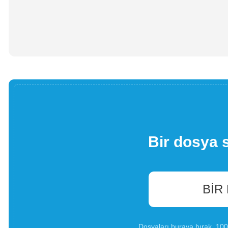
Bir dosya 
BIR
Dosyaları buraya bırak. 1