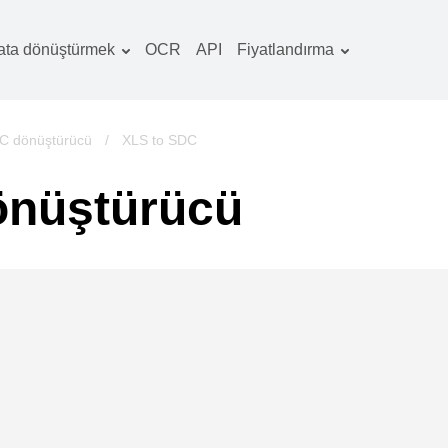
ata dönüştürmek
OCR
API
Fiyatlandırma
Tarife planı
elgeler dönüştürücü
OCR paketi
örüntüler dönüştürücü
C dönüştürücü
/
XLS to SDC
es dönüştürücü
önüştürücü
ooks dönüştürücü
rşivler dönüştürücü
ideo dönüştürücü
b sitesi-ekran
rüntüleri