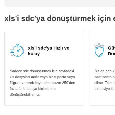
xls'i sdc'ya dönüştürmek için e
xls'i sdc'ya Hızlı ve
Güv
kolay
Dö
Sadece sdc dönüştürmek için sayfadaki
Biz anında x
xls dosyaları açılır veya bir e-posta veya
saat sonra s
filigran vererek kayıt olmaksızın 250'den
silme. Tüm d
fazla farklı dosya biçimlerine
bir seviye ile
dönüştürebilirsiniz.