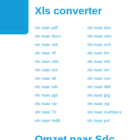
Xls
converter
xls
naar
pdf
xls
naar
doc
xls
naar
docx
xls
naar
xlsx
xls
naar
odt
xls
naar
xml
xls
naar
rtf
xls
naar
txt
xls
naar
ods
xls
naar
ots
xls
naar
sxc
xls
naar
stc
xls
naar
xlt
xls
naar
csv
xls
naar
sdc
xls
naar
dbf
xls
naar
ppt
xls
naar
jpg
xls
naar
rar
xls
naar
zip
xls
naar
7z
xls
naar
numbers
xls
naar
mdb
xls
naar
pxl
Omzet naar
Sdc