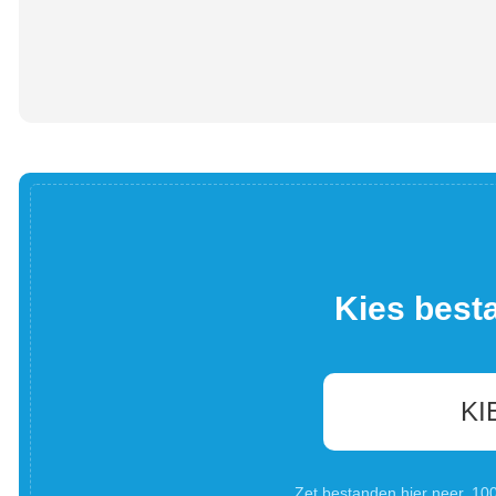
Kies best
KI
Zet bestanden hier neer. 1