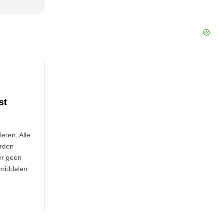
st
leren. Alle
orden
er geen
 middelen