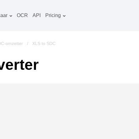
aar
OCR
API
Pricing
Tariefplan
ocumenten converter
OCR-pakket
eeld converter
C-omzetter
/
XLS to SDC
udio converter
erter
oeken converter
rchieven converter
ideo converter
ebsite-screenshots