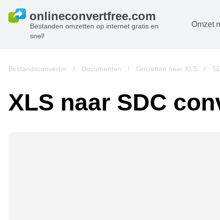
Omzet n
Bestanden omzetten op internet gratis en
snel!
D
B
Bestandsconvertor
/
Documenten
/
Omzetten naar XLS
/
SD
A
XLS naar SDC conv
B
A
V
w