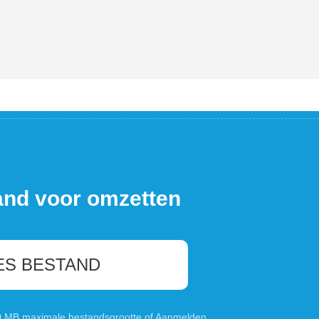
and voor omzetten
ES BESTAND
00 MB maximale bestandsgrootte of
Aanmelden