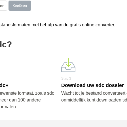
Kopiëren
tandsformaten met behulp van de gratis online converter.
dc?
Stap 3
sdc»
Download uw sdc dossier
gewenste formaat, zoals sdc
Wacht tot je bestand converteert 
meer dan 100 andere
onmiddellijk kunt downloaden sd
ormaten.