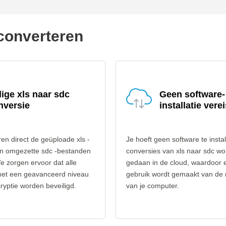
 converteren
lige xls naar sdc
Geen software-
nversie
installatie verei
en direct de geüploade xls -
Je hoeft geen software te instal
n omgezette sdc -bestanden
conversies van xls naar sdc w
e zorgen ervoor dat alle
gedaan in de cloud, waardoor 
et een geavanceerd niveau
gebruik wordt gemaakt van de
yptie worden beveiligd.
van je computer.