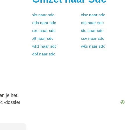
xls
naar
sdc
xlsx
naar
sdc
ods
naar
sdc
ots
naar
sdc
sxc
naar
sdc
stc
naar
sdc
xlt
naar
sdc
csv
naar
sdc
wk1
naar
sdc
wks
naar
sdc
dbf
naar
sdc
en je het
c -dossier