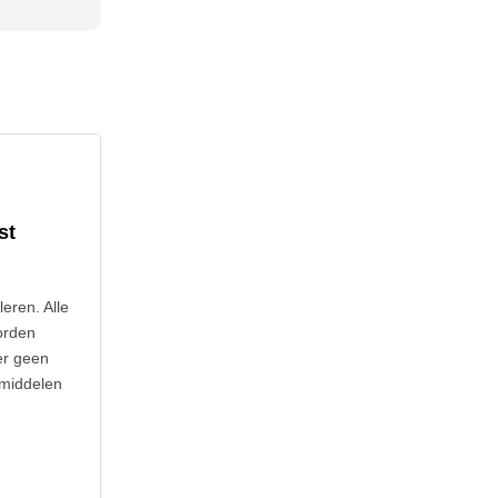
st
leren. Alle
orden
er geen
 middelen