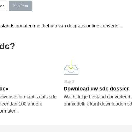
Kopiëren
tandsformaten met behulp van de gratis online converter.
sdc?
Stap 3
sdc»
Download uw sdc dossier
gewenste formaat, zoals sdc
Wacht tot je bestand converteert 
meer dan 100 andere
onmiddellijk kunt downloaden sd
ormaten.