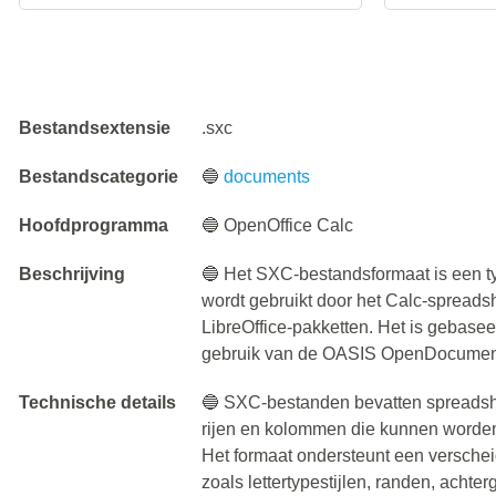
Bestandsextensie
.sxc
Bestandscategorie
🔵
documents
Hoofdprogramma
🔵 OpenOffice Calc
Beschrijving
🔵 Het SXC-bestandsformaat is een t
wordt gebruikt door het Calc-spread
LibreOffice-pakketten. Het is gebas
gebruik van de OASIS OpenDocument
Technische details
🔵 SXC-bestanden bevatten spreadsh
rijen en kolommen die kunnen worden
Het formaat ondersteunt een versche
zoals lettertypestijlen, randen, ach