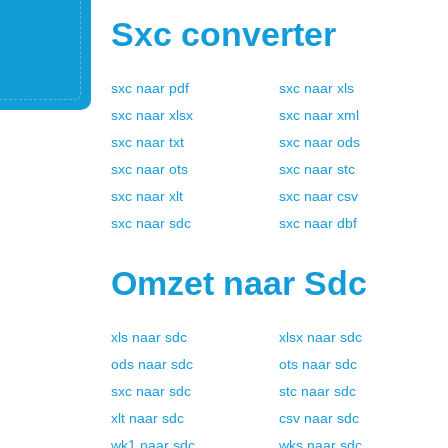
Sxc
converter
sxc
naar
pdf
sxc
naar
xls
sxc
naar
xlsx
sxc
naar
xml
sxc
naar
txt
sxc
naar
ods
sxc
naar
ots
sxc
naar
stc
sxc
naar
xlt
sxc
naar
csv
sxc
naar
sdc
sxc
naar
dbf
Omzet naar
Sdc
xls
naar
sdc
xlsx
naar
sdc
ods
naar
sdc
ots
naar
sdc
sxc
naar
sdc
stc
naar
sdc
xlt
naar
sdc
csv
naar
sdc
wk1
naar
sdc
wks
naar
sdc