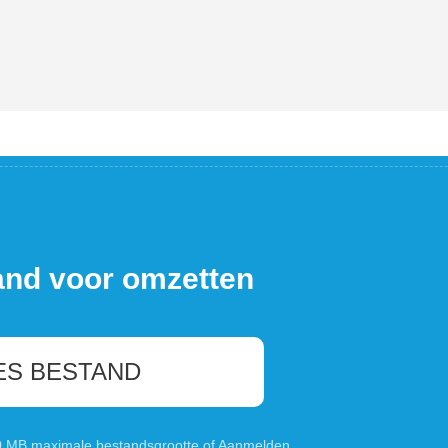
and voor omzetten
ES BESTAND
00 MB maximale bestandsgrootte of
Aanmelden