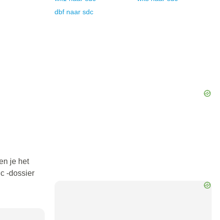
dbf
naar
sdc
en je het
c -dossier