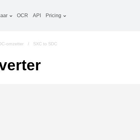
aar
OCR
API
Pricing
Tariefplan
ocumenten converter
OCR-pakket
eeld converter
DC-omzetter
/
SXC to SDC
udio converter
verter
oeken converter
rchieven converter
ideo converter
ebsite-screenshots