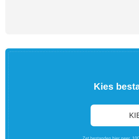
Kies best
KI
Zet bestanden hier neer. 1