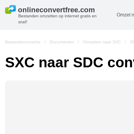
Omzet n
Bestanden omzetten op internet gratis en
snel!
D
B
Bestandsconvertor
/
Documenten
/
Omzetten naar SXC
/
S
A
SXC naar SDC con
B
A
V
w