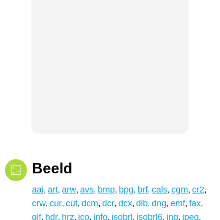
Beeld
aai
art
arw
avs
bmp
bpg
brf
cals
cgm
cr2
,
,
,
,
,
,
,
,
,
,
crw
cur
cut
dcm
dcr
dcx
dib
dng
emf
fax
,
,
,
,
,
,
,
,
,
,
gif
hdr
hrz
ico
info
isobrl
isobrl6
jng
jpeg
,
,
,
,
,
,
,
,
,