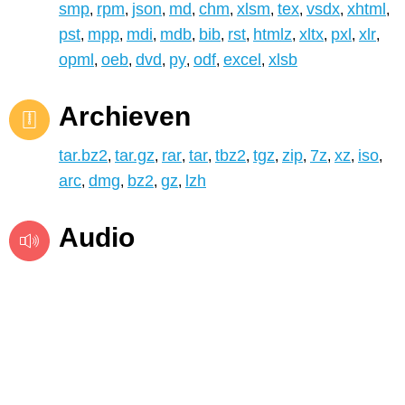
smp
rpm
json
md
chm
xlsm
tex
vsdx
xhtml
,
,
,
,
,
,
,
,
,
pst
mpp
mdi
mdb
bib
rst
htmlz
xltx
pxl
xlr
,
,
,
,
,
,
,
,
,
,
opml
oeb
dvd
py
odf
excel
xlsb
,
,
,
,
,
,
Archieven
tar.bz2
tar.gz
rar
tar
tbz2
tgz
zip
7z
xz
iso
,
,
,
,
,
,
,
,
,
,
arc
dmg
bz2
gz
lzh
,
,
,
,
Audio