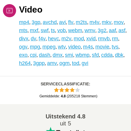
Video
mp4
3gp
avchd
avi
flv
m2ts
m4v
mkv
mov
,
,
,
,
,
,
,
,
,
mts
mxf
swf
ts
vob
webm
wmv
3g2
aaf
asf
,
,
,
,
,
,
,
,
,
,
divx
dv
f4v
hevc
m2v
mod
xvid
rmvb
rm
,
,
,
,
,
,
,
,
,
ogv
mpg
mpeg
wtv
video
m4s
movie
tvs
,
,
,
,
,
,
,
,
exo
cpi
dash
dmx
smi
wbmp
sfd
cdda
dbk
,
,
,
,
,
,
,
,
,
h264
3gpp
amv
ogm
tod
gvi
,
,
,
,
,
SERVICECLASSIFICATIE
:
Gemiddelde
:
4.8
(
205218
Stemmen
)
Uitstekend
4.8
uit 5