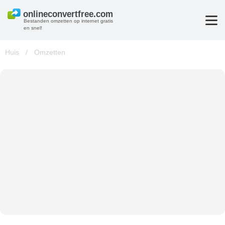
Bestanden omzetten op internet gratis
en snel!
Huis
/
Omzetten