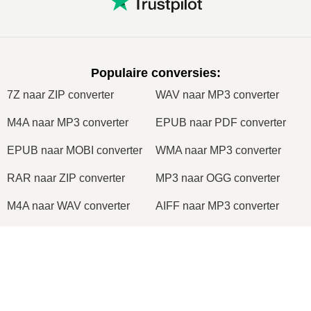
Populaire conversies
:
7Z naar ZIP converter
WAV naar MP3 converter
M4A naar MP3 converter
EPUB naar PDF converter
EPUB naar MOBI converter
WMA naar MP3 converter
RAR naar ZIP converter
MP3 naar OGG converter
M4A naar WAV converter
AIFF naar MP3 converter
MOBI naar PDF converter
OGG naar MP3 converter
×
AZW3 naar PDF converter
PNG naar JPG converter
PNG naar JPEG converter
XLS naar CSV converter