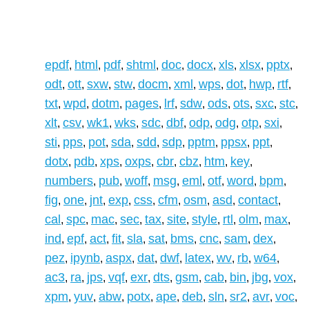
epdf
html
pdf
shtml
doc
docx
xls
xlsx
pptx
,
,
,
,
,
,
,
,
,
odt
ott
sxw
stw
docm
xml
wps
dot
hwp
rtf
,
,
,
,
,
,
,
,
,
,
txt
wpd
dotm
pages
lrf
sdw
ods
ots
sxc
stc
,
,
,
,
,
,
,
,
,
,
xlt
csv
wk1
wks
sdc
dbf
odp
odg
otp
sxi
,
,
,
,
,
,
,
,
,
,
sti
pps
pot
sda
sdd
sdp
pptm
ppsx
ppt
,
,
,
,
,
,
,
,
,
dotx
pdb
xps
oxps
cbr
cbz
htm
key
,
,
,
,
,
,
,
,
numbers
pub
woff
msg
eml
otf
word
bpm
,
,
,
,
,
,
,
,
fig
one
jnt
exp
css
cfm
osm
asd
contact
,
,
,
,
,
,
,
,
,
cal
spc
mac
sec
tax
site
style
rtl
olm
max
,
,
,
,
,
,
,
,
,
,
ind
epf
act
fit
sla
sat
bms
cnc
sam
dex
,
,
,
,
,
,
,
,
,
,
pez
ipynb
aspx
dat
dwf
latex
wv
rb
w64
,
,
,
,
,
,
,
,
,
ac3
ra
jps
vqf
exr
dts
gsm
cab
bin
jbg
vox
,
,
,
,
,
,
,
,
,
,
,
xpm
yuv
abw
potx
ape
deb
sln
sr2
avr
voc
,
,
,
,
,
,
,
,
,
,