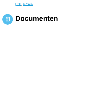
prc
azw4
,
Documenten