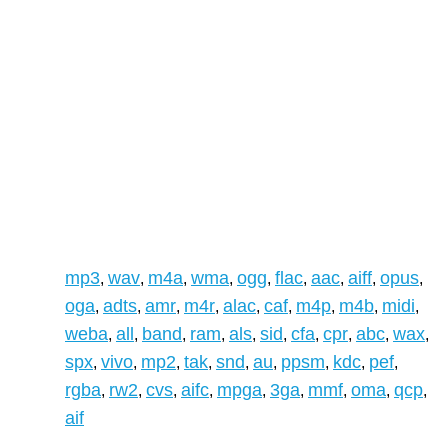
mp3
wav
m4a
wma
ogg
flac
aac
aiff
opus
,
,
,
,
,
,
,
,
,
oga
adts
amr
m4r
alac
caf
m4p
m4b
midi
,
,
,
,
,
,
,
,
,
weba
all
band
ram
als
sid
cfa
cpr
abc
wax
,
,
,
,
,
,
,
,
,
,
spx
vivo
mp2
tak
snd
au
ppsm
kdc
pef
,
,
,
,
,
,
,
,
,
rgba
rw2
cvs
aifc
mpga
3ga
mmf
oma
qcp
,
,
,
,
,
,
,
,
,
aif