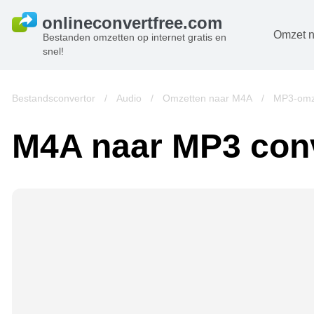
Omzet n
Bestanden omzetten op internet gratis en
snel!
D
B
Bestandsconvertor
/
Audio
/
Omzetten naar M4A
/
MP3-omz
A
M4A naar MP3 con
B
A
V
w