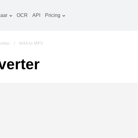
aar
OCR
API
Pricing
Tariefplan
ocumenten converter
OCR-pakket
eeld converter
etter
/
M4A to MP3
udio converter
verter
oeken converter
rchieven converter
ideo converter
ebsite-screenshots