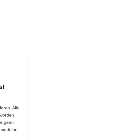
st
leren. Alle
 worden
er geen
 middelen