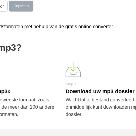
Kopiëren
formaten met behulp van de gratis online converter.
 mp3?
Stap 3
mp3»
Download uw mp3 dossier
gewenste formaat, zoals
Wacht tot je bestand converteert 
n de meer dan 100 andere
onmiddellijk kunt downloaden m
ormaten.
dossier