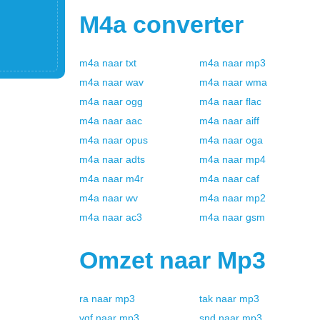
M4a
converter
m4a
naar
txt
m4a
naar
mp3
m4a
naar
wav
m4a
naar
wma
m4a
naar
ogg
m4a
naar
flac
m4a
naar
aac
m4a
naar
aiff
m4a
naar
opus
m4a
naar
oga
m4a
naar
adts
m4a
naar
mp4
m4a
naar
m4r
m4a
naar
caf
m4a
naar
wv
m4a
naar
mp2
m4a
naar
ac3
m4a
naar
gsm
Omzet naar
Mp3
ra
naar
mp3
tak
naar
mp3
vqf
naar
mp3
snd
naar
mp3