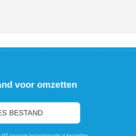
and voor omzetten
ES BESTAND
00 MB maximale bestandsgrootte of
Aanmelden