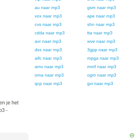
au
naar
mp3
gsm
naar
mp3
vox
naar
mp3
ape
naar
mp3
cvs
naar
mp3
shn
naar
mp3
cdda
naar
mp3
tta
naar
mp3
avr
naar
mp3
wve
naar
mp3
dss
naar
mp3
3gpp
naar
mp3
aifc
naar
mp3
mpga
naar
mp3
amv
naar
mp3
mmf
naar
mp3
oma
naar
mp3
ogm
naar
mp3
qcp
naar
mp3
gvi
naar
mp3
en je het
p3 -