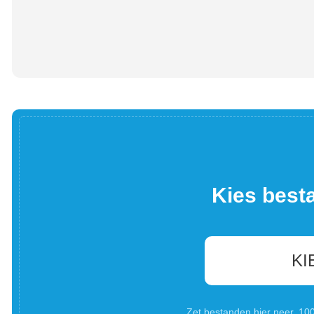
Kies best
KI
Zet bestanden hier neer. 1