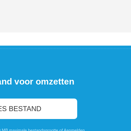
and voor omzetten
ES BESTAND
00 MB maximale bestandsgrootte of
Aanmelden