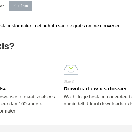
Kopiëren
tandsformaten met behulp van de gratis online converter.
xls?
Stap 3
ls»
Download uw xls dossier
ewenste formaat, zoals xls
Wacht tot je bestand converteert 
meer dan 100 andere
onmiddellijk kunt downloaden xls
ormaten.