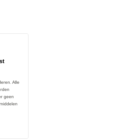
st
leren. Alle
orden
er geen
 middelen