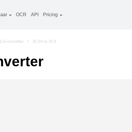
aar
OCR
API
Pricing
Tariefplan
ocumenten converter
OCR-pakket
eeld converter
XLS-omzetter
/
XLSX to XLS
udio converter
verter
oeken converter
rchieven converter
ideo converter
ebsite-screenshots