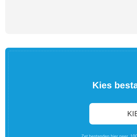
Kies best
KI
Zet bestanden hier neer. 1