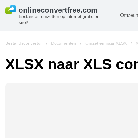
Omzet n
Bestanden omzetten op internet gratis en
snel!
D
B
Bestandsconvertor
/
Documenten
/
Omzetten naar XLSX
/
A
XLSX naar XLS con
B
A
V
w