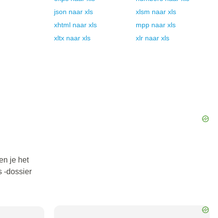
json
naar
xls
xlsm
naar
xls
xhtml
naar
xls
mpp
naar
xls
xltx
naar
xls
xlr
naar
xls
en je het
 -dossier