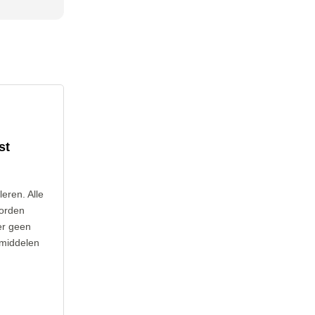
st
leren. Alle
worden
er geen
 middelen