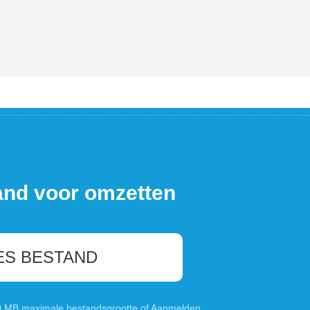
and voor omzetten
ES BESTAND
00 MB maximale bestandsgrootte of
Aanmelden