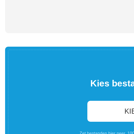
Kies best
KI
Zet bestanden hier neer. 1