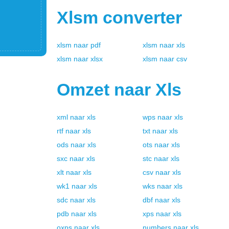
Xlsm
converter
xlsm
naar
pdf
xlsm
naar
xls
xlsm
naar
xlsx
xlsm
naar
csv
Omzet naar
Xls
xml
naar
xls
wps
naar
xls
rtf
naar
xls
txt
naar
xls
ods
naar
xls
ots
naar
xls
sxc
naar
xls
stc
naar
xls
xlt
naar
xls
csv
naar
xls
wk1
naar
xls
wks
naar
xls
sdc
naar
xls
dbf
naar
xls
pdb
naar
xls
xps
naar
xls
oxps
naar
xls
numbers
naar
xls