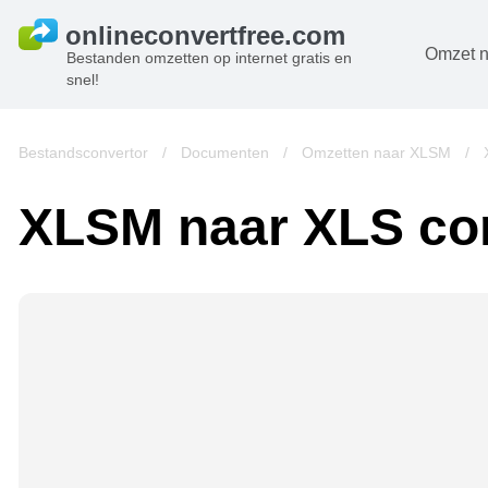
Omzet n
Bestanden omzetten op internet gratis en
snel!
D
B
Bestandsconvertor
/
Documenten
/
Omzetten naar XLSM
/
A
XLSM naar XLS co
B
A
V
w