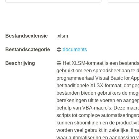
Bestandsextensie
.xlsm
Bestandscategorie
🔵
documents
Beschrijving
🔵 Het XLSM-formaat is een bestandse
gebruikt om een spreadsheet aan te 
programmeertaal Visual Basic for Appl
het traditionele XLSX-formaat, dat g
bestanden bieden gebruikers de moge
berekeningen uit te voeren en aangep
behulp van VBA-macro's. Deze macro
scripts tot complexe automatiserings
kunnen stroomlijnen en de productiv
worden veel gebruikt in zakelijke, fi
waar automatisering en aanpassing ver