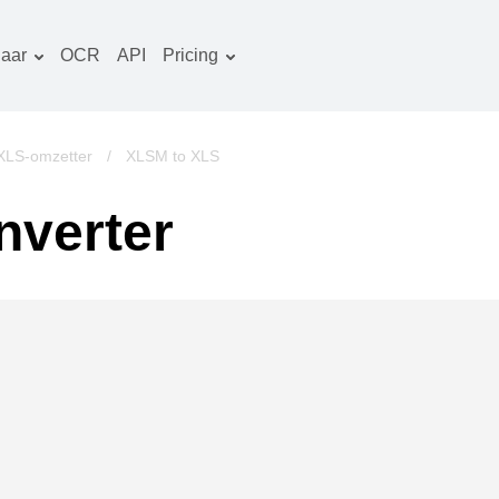
aar
OCR
API
Pricing
Tariefplan
ocumenten converter
OCR-pakket
eeld converter
XLS-omzetter
/
XLSM to XLS
udio converter
nverter
oeken converter
rchieven converter
ideo converter
ebsite-screenshots