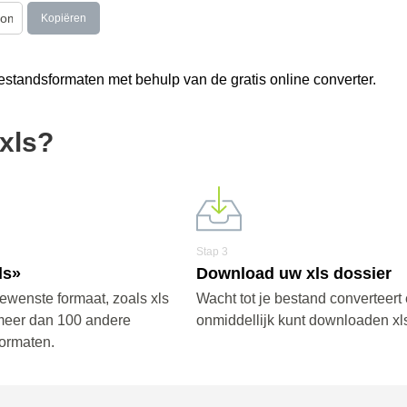
Kopiëren
standsformaten met behulp van de gratis online converter.
xls?
Stap 3
ls»
Download uw xls dossier
ewenste formaat, zoals xls
Wacht tot je bestand converteert 
meer dan 100 andere
onmiddellijk kunt downloaden xls
ormaten.