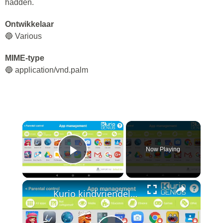
hadden.
Ontwikkelaar
🔵 Various
MIME-type
🔵 application/vnd.palm
×
Now Playing
Play Video
×
Kurio kindvriendelijke instellingen van Connect Genius App