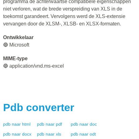
programma de achterwaartse compatibele eigenschappen
niet verloren, wat de brede verspreiding van XLS in de
toekomst garandeert. Vervolgens werd de XLS-extensie
vervangen door de XLSM-, XLSB- en XLSX-formaten.
Ontwikkelaar
🔵 Microsoft
MIME-type
🔵 application/vnd.ms-excel
Pdb
converter
pdb
naar
html
pdb
naar
pdf
pdb
naar
doc
pdb
naar
docx
pdb
naar
xls
pdb
naar
odt