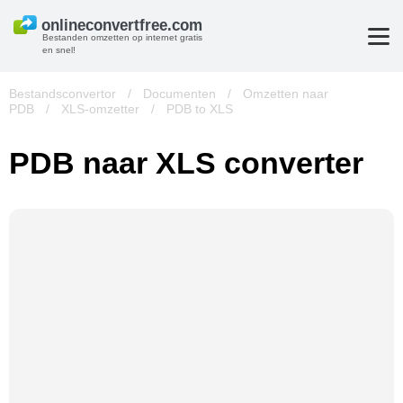
Bestanden omzetten op internet gratis
en snel!
Bestandsconvertor
/
Documenten
/
Omzetten naar
PDB
/
XLS-omzetter
/
PDB to XLS
PDB naar XLS converter