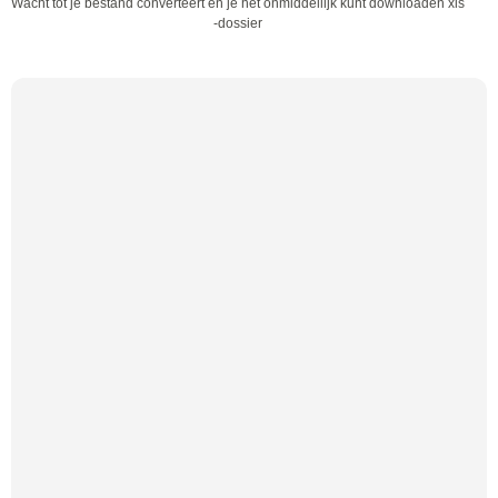
Wacht tot je bestand converteert en je het onmiddellijk kunt downloaden xls
-dossier