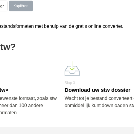
Kopiëren
tandsformaten met behulp van de gratis online converter.
stw?
Stap 3
stw»
Download uw stw dossier
gewenste formaat, zoals stw
Wacht tot je bestand converteert 
meer dan 100 andere
onmiddellijk kunt downloaden st
ormaten.