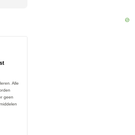
st
leren. Alle
orden
er geen
 middelen