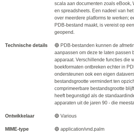
scala aan documenten zoals eBook, 
en spreadsheets. Een nadeel van het
over meerdere platforms te werken; e
PDB-bestand maakt, is vereist op ee
geopend.
Technische details
🔵 PDB-bestanden kunnen de afmetin
aanpassen om deze te laten passen bi
apparaat. Verschillende functies die
boekformaten ontbreken echter in 
ondersteunen ook een eigen datavers
bestandsgrootte vermindert ten opzic
comprimeerbare bestandsgrootte blijft
heeft begunstigd als de standaardind
apparaten uit de jaren 90 - die meest
Ontwikkelaar
🔵 Various
MIME-type
🔵 application/vnd.palm