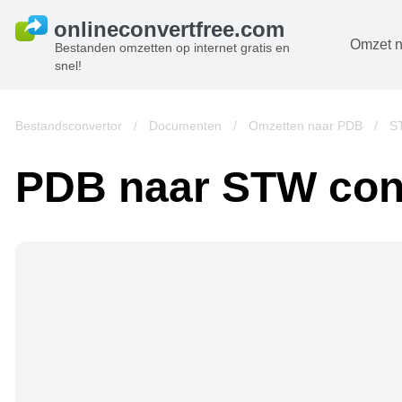
Omzet n
Bestanden omzetten op internet gratis en
snel!
D
B
Bestandsconvertor
/
Documenten
/
Omzetten naar PDB
/
S
A
PDB naar STW con
B
A
V
w