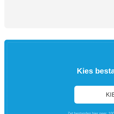
Kies best
KI
Zet bestanden hier neer. 1