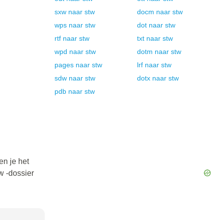
sxw
naar
stw
docm
naar
stw
wps
naar
stw
dot
naar
stw
rtf
naar
stw
txt
naar
stw
wpd
naar
stw
dotm
naar
stw
pages
naar
stw
lrf
naar
stw
sdw
naar
stw
dotx
naar
stw
pdb
naar
stw
en je het
w -dossier