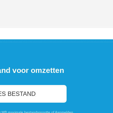
and voor omzetten
ES BESTAND
00 MB maximale bestandsgrootte of
Aanmelden