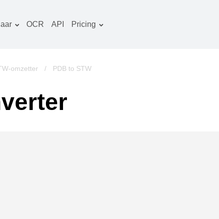
aar
OCR
API
Pricing
Tariefplan
ocumenten converter
OCR-pakket
eeld converter
TW-omzetter
/
PDB to STW
udio converter
verter
oeken converter
rchieven converter
ideo converter
ebsite-screenshots