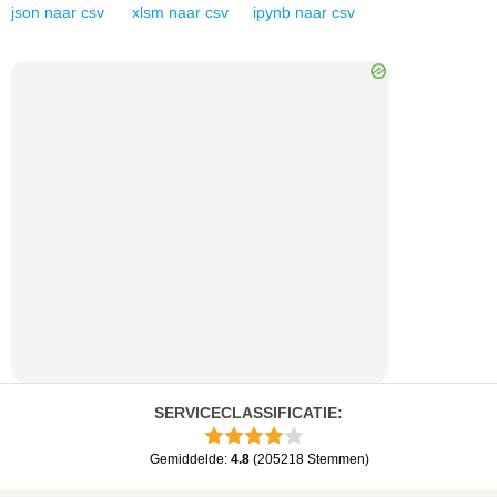
json
naar
csv
xlsm
naar
csv
ipynb
naar
csv
SERVICECLASSIFICATIE
:
Gemiddelde
:
4.8
(
205218
Stemmen
)