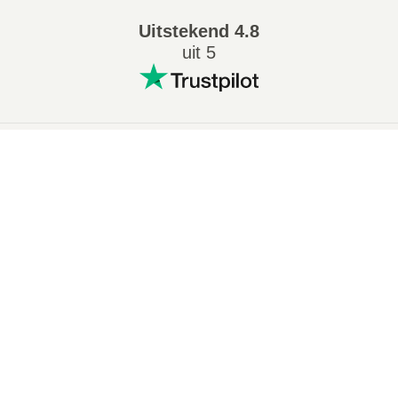
Uitstekend
4.8
uit 5
Populaire conversies
:
×
7Z naar ZIP converter
WAV naar MP3 converter
Now Playing
M4A naar MP3 converter
EPUB naar PDF converter
Play Video
EPUB naar MOBI converter
WMA naar MP3 converter
×
SEO basis principes om bovenaan in google te komen
RAR naar ZIP converter
MP3 naar OGG converter
M4A naar WAV converter
AIFF naar MP3 converter
MOBI naar PDF converter
OGG naar MP3 converter
Play