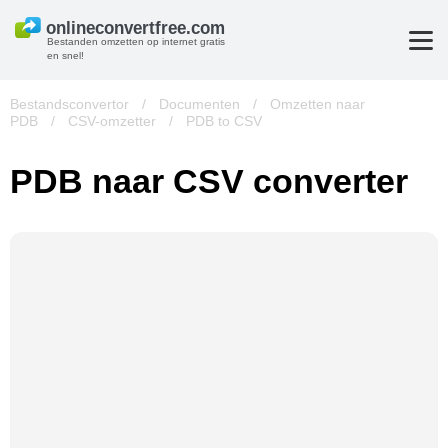
Bestanden omzetten op internet gratis
en snel!
Bestandsconvertor
/
Documenten
/
Omzetten naar
PDB
/
CSV-omzetter
/
PDB to CSV
PDB naar CSV converter