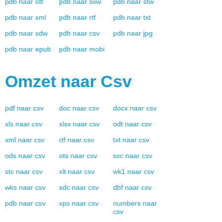
pdb
naar
ott
pdb
naar
sxw
pdb
naar
stw
pdb
naar
xml
pdb
naar
rtf
pdb
naar
txt
pdb
naar
sdw
pdb
naar
csv
pdb
naar
jpg
pdb
naar
epub
pdb
naar
mobi
Omzet naar
Csv
pdf
naar
csv
doc
naar
csv
docx
naar
csv
xls
naar
csv
xlsx
naar
csv
odt
naar
csv
xml
naar
csv
rtf
naar
csv
txt
naar
csv
ods
naar
csv
ots
naar
csv
sxc
naar
csv
stc
naar
csv
xlt
naar
csv
wk1
naar
csv
wks
naar
csv
sdc
naar
csv
dbf
naar
csv
pdb
naar
csv
xps
naar
csv
numbers
naar
csv