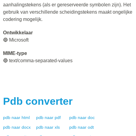
aanhalingstekens (als er gereserveerde symbolen zijn). Het
gebruik van verschillende scheidingstekens maakt ongelijke
codering mogelijk.
Ontwikkelaar
🔵 Microsoft
MIME-type
🔵 text/comma-separated-values
Pdb
converter
pdb
naar
html
pdb
naar
pdf
pdb
naar
doc
pdb
naar
docx
pdb
naar
xls
pdb
naar
odt