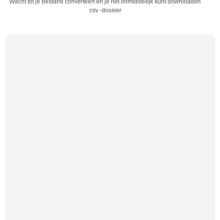
Wacht tot je bestand converteert en je het onmiddellijk kunt downloaden
csv -dossier