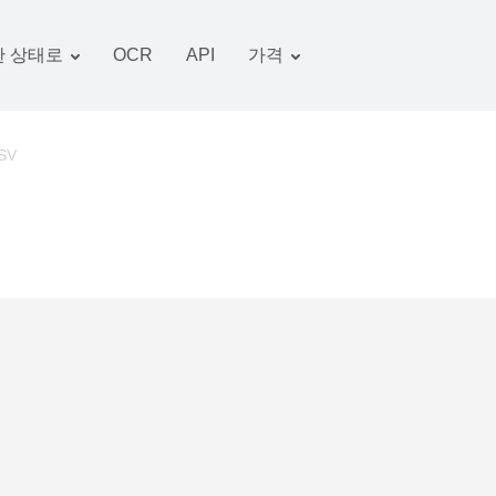
 상태로
OCR
API
가격
관세 계획
서류 변환기
OCR 패키지
그림 변환기
SV
오디오 변환기
서적 변환기
아카이브 변환기
비디오 변환기
웹 사이트-스크린 샷