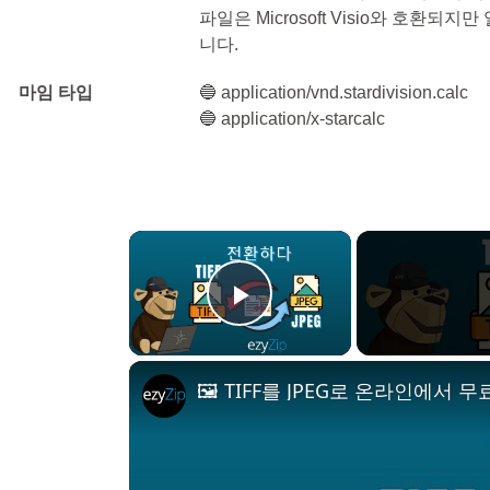
파일은 Microsoft Visio와 호환
니다.
마임 타입
🔵 application/vnd.stardivision.calc
🔵 application/x-starcalc
×
Play Video
🖼️ TIFF를 JPEG로 온라인에