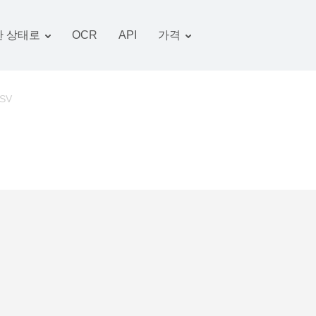
 상태로
OCR
API
가격
관세 계획
서류 변환기
OCR 패키지
그림 변환기
CSV
오디오 변환기
서적 변환기
아카이브 변환기
비디오 변환기
웹 사이트-스크린 샷