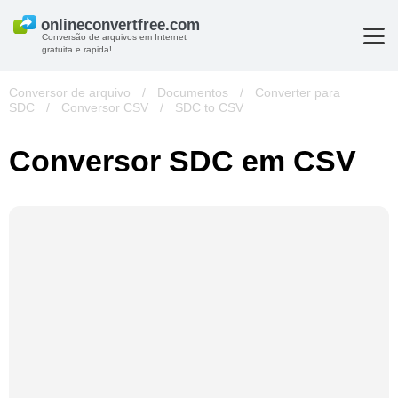
Conversão de arquivos em Internet
gratuita e rapida!
Conversor de arquivo
/
Documentos
/
Converter para
SDC
/
Conversor CSV
/
SDC to CSV
Conversor SDC em CSV