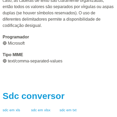
caso, as cadeias de texto são claramente organizadas,
então todos os valores são separados por vírgulas ou aspas
duplas (se houver símbolos reservados). O uso de
diferentes delimitadores permite a disponibilidade de
codificação desigual.
Programador
🔵 Microsoft
Tipo MIME
🔵 text/comma-separated-values
Sdc
conversor
sdc
em
xls
sdc
em
xlsx
sdc
em
txt