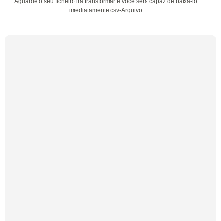
Aguarde o seu ficheiro irá transformar e você será capaz de baixá-lo
imediatamente csv-Arquivo