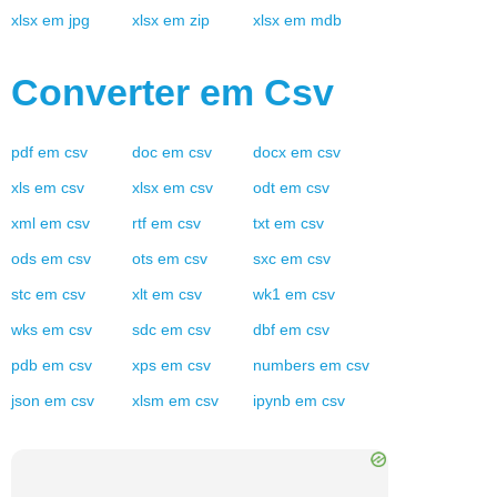
xlsx
em
jpg
xlsx
em
zip
xlsx
em
mdb
Converter em
Csv
pdf
em
csv
doc
em
csv
docx
em
csv
xls
em
csv
xlsx
em
csv
odt
em
csv
xml
em
csv
rtf
em
csv
txt
em
csv
ods
em
csv
ots
em
csv
sxc
em
csv
stc
em
csv
xlt
em
csv
wk1
em
csv
wks
em
csv
sdc
em
csv
dbf
em
csv
pdb
em
csv
xps
em
csv
numbers
em
csv
json
em
csv
xlsm
em
csv
ipynb
em
csv