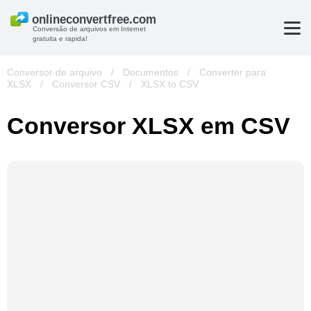
Conversão de arquivos em Internet
gratuita e rapida!
Conversor de arquivo
/
Documentos
/
Converter para
XLSX
/
Conversor CSV
/
XLSX to CSV
Conversor XLSX em CSV