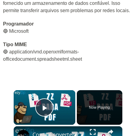
fornecido um armazenamento de dados confiável. Isso
permite transferir arquivos sem problemas por redes locais.
Programador
🔵 Microsoft
Tipo MIME
🔵 application/vnd.openxmlformats-
officedocument.spreadsheetml.sheet
×
Now Playing
Play Video
×
Como Converter 7Z para PDF Online (Guia Simples)