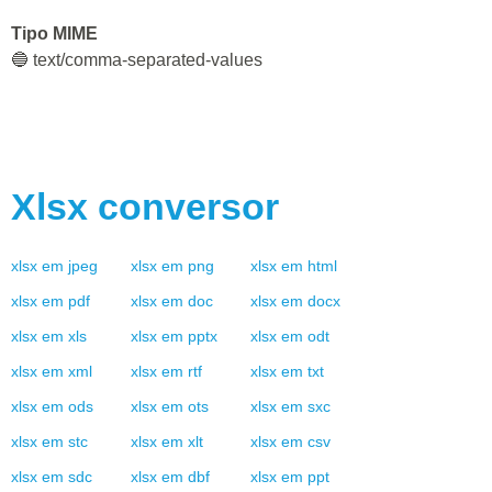
Tipo MIME
🔵 text/comma-separated-values
Xlsx
conversor
xlsx
em
jpeg
xlsx
em
png
xlsx
em
html
xlsx
em
pdf
xlsx
em
doc
xlsx
em
docx
xlsx
em
xls
xlsx
em
pptx
xlsx
em
odt
xlsx
em
xml
xlsx
em
rtf
xlsx
em
txt
xlsx
em
ods
xlsx
em
ots
xlsx
em
sxc
xlsx
em
stc
xlsx
em
xlt
xlsx
em
csv
xlsx
em
sdc
xlsx
em
dbf
xlsx
em
ppt