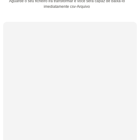
Aguarde o seu ficheiro irá transformar e você será capaz de baixá-lo
imediatamente csv-Arquivo