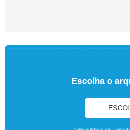
Escolha o arq
ESCO
Solte os ficheiro aqui. Tama