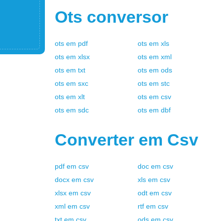
Ots
conversor
ots
em
pdf
ots
em
xls
ots
em
xlsx
ots
em
xml
ots
em
txt
ots
em
ods
ots
em
sxc
ots
em
stc
ots
em
xlt
ots
em
csv
ots
em
sdc
ots
em
dbf
Converter em
Csv
pdf
em
csv
doc
em
csv
docx
em
csv
xls
em
csv
xlsx
em
csv
odt
em
csv
xml
em
csv
rtf
em
csv
txt
em
csv
ods
em
csv