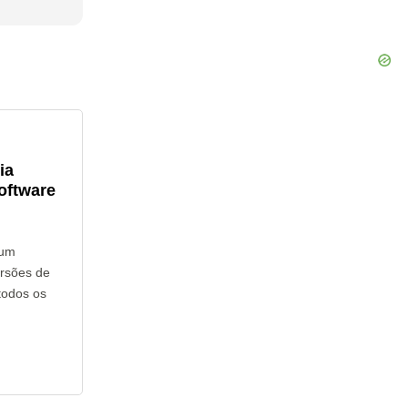
ia
oftware
hum
ersões de
todos os