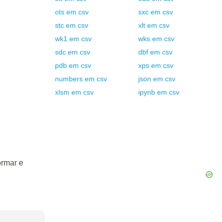
ots
em
csv
sxc
em
csv
stc
em
csv
xlt
em
csv
wk1
em
csv
wks
em
csv
sdc
em
csv
dbf
em
csv
pdb
em
csv
xps
em
csv
numbers
em
csv
json
em
csv
xlsm
em
csv
ipynb
em
csv
ormar e