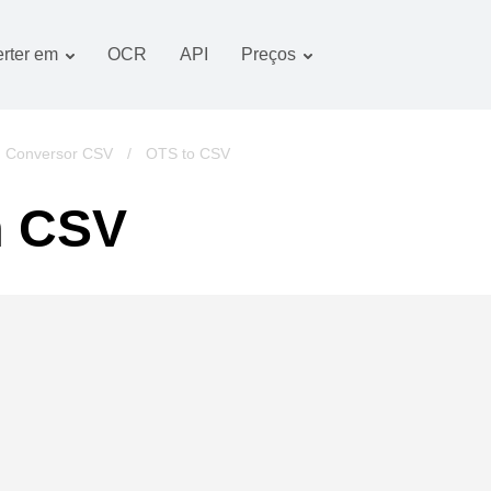
rter em
OCR
API
Preços
Plano tarifário
Documentos conversor
Pacote OCR
Imagem conversor
Conversor CSV
/
OTS to CSV
Áudio conversor
m CSV
Books conversor
Arquivos conversor
Vídeo conversor
imagens do website