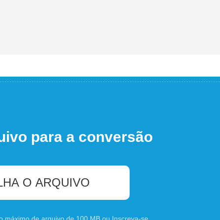
uivo para a conversão
LHA O ARQUIVO
nho máximo de arquivo de 100 MB ou
Inscreva-se