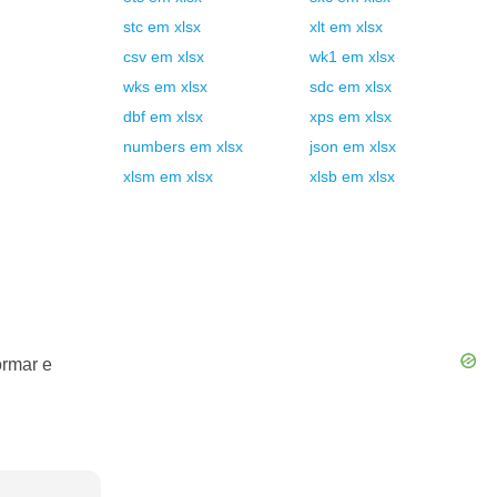
stc
em
xlsx
xlt
em
xlsx
csv
em
xlsx
wk1
em
xlsx
wks
em
xlsx
sdc
em
xlsx
dbf
em
xlsx
xps
em
xlsx
numbers
em
xlsx
json
em
xlsx
xlsm
em
xlsx
xlsb
em
xlsx
ormar e