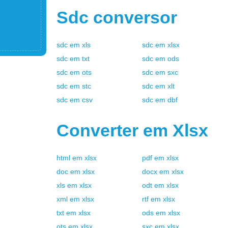
Sdc
conversor
sdc
em
xls
sdc
em
xlsx
sdc
em
txt
sdc
em
ods
sdc
em
ots
sdc
em
sxc
sdc
em
stc
sdc
em
xlt
sdc
em
csv
sdc
em
dbf
Converter em
Xlsx
html
em
xlsx
pdf
em
xlsx
doc
em
xlsx
docx
em
xlsx
xls
em
xlsx
odt
em
xlsx
xml
em
xlsx
rtf
em
xlsx
txt
em
xlsx
ods
em
xlsx
ots
em
xlsx
sxc
em
xlsx