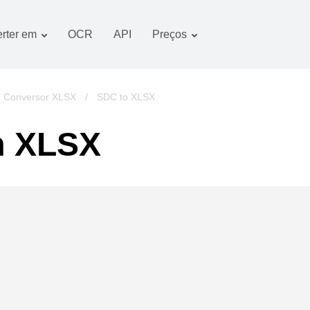
rter em
OCR
API
Preços
Plano tarifário
Documentos conversor
Pacote OCR
Imagem conversor
Conversor XLSX
/
SDC to XLSX
Áudio conversor
m XLSX
Books conversor
Arquivos conversor
Vídeo conversor
imagens do website