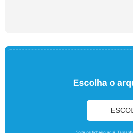
Escolha o arq
ESCO
Solte os ficheiro aqui. Tama