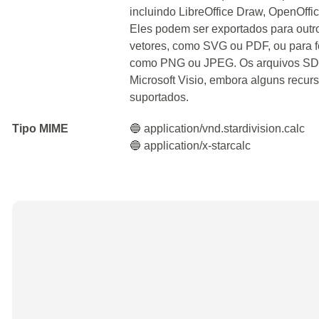
incluindo LibreOffice Draw, OpenOff
Eles podem ser exportados para outr
vetores, como SVG ou PDF, ou para 
como PNG ou JPEG. Os arquivos SD
Microsoft Visio, embora alguns recur
suportados.
Tipo MIME
🔵 application/vnd.stardivision.calc
🔵 application/x-starcalc