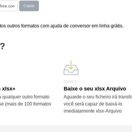
Copiar
s outros formatos com ajuda de conversor em linha grátis.
x?
Passo 3
 xlsx»
Baixe o seu xlsx Arquivo
u qualquer outro formato
Aguarde o seu ficheiro irá transf
se (mais de 100 formatos
você será capaz de baixá-lo
imediatamente xlsx-Arquivo