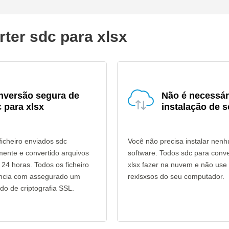
ter sdc para xlsx
nversão segura de
Não é necessár
 para xlsx
instalação de s
icheiro enviados sdc
Você não precisa instalar nen
mente e convertido arquivos
software. Todos sdc para conv
 24 horas. Todos os ficheiro
xlsx fazer na nuvem e não use
ência com assegurado um
rexlsxsos do seu computador.
do de criptografia SSL.