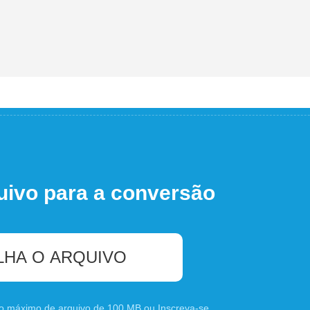
uivo para a conversão
LHA O ARQUIVO
nho máximo de arquivo de 100 MB ou
Inscreva-se