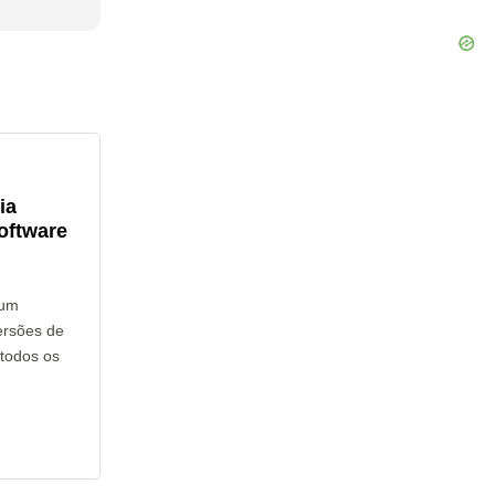
ia
oftware
hum
ersões de
 todos os