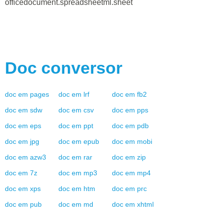
officedocument.spreadsheetml.sheet
Doc
conversor
doc
em
pages
doc
em
lrf
doc
em
fb2
doc
em
sdw
doc
em
csv
doc
em
pps
doc
em
eps
doc
em
ppt
doc
em
pdb
doc
em
jpg
doc
em
epub
doc
em
mobi
doc
em
azw3
doc
em
rar
doc
em
zip
doc
em
7z
doc
em
mp3
doc
em
mp4
doc
em
xps
doc
em
htm
doc
em
prc
doc
em
pub
doc
em
md
doc
em
xhtml