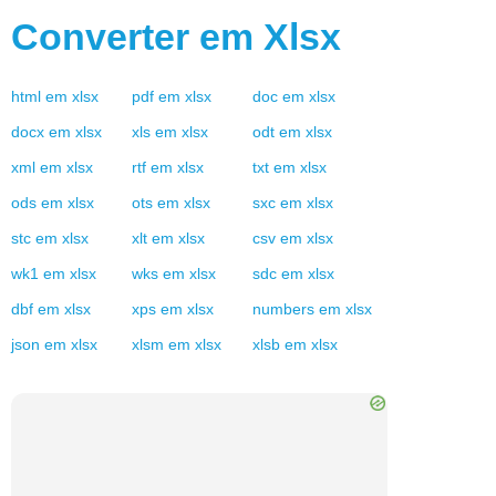
Converter em
Xlsx
html
em
xlsx
pdf
em
xlsx
doc
em
xlsx
docx
em
xlsx
xls
em
xlsx
odt
em
xlsx
xml
em
xlsx
rtf
em
xlsx
txt
em
xlsx
ods
em
xlsx
ots
em
xlsx
sxc
em
xlsx
stc
em
xlsx
xlt
em
xlsx
csv
em
xlsx
wk1
em
xlsx
wks
em
xlsx
sdc
em
xlsx
dbf
em
xlsx
xps
em
xlsx
numbers
em
xlsx
json
em
xlsx
xlsm
em
xlsx
xlsb
em
xlsx