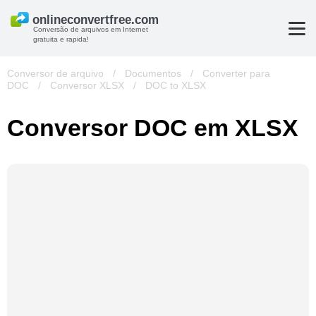
Conversão de arquivos em Internet
gratuita e rapida!
Conversor de arquivo
/
Documentos
/
Converter para
DOC
/
Conversor XLSX
/
DOC to XLSX
Conversor DOC em XLSX