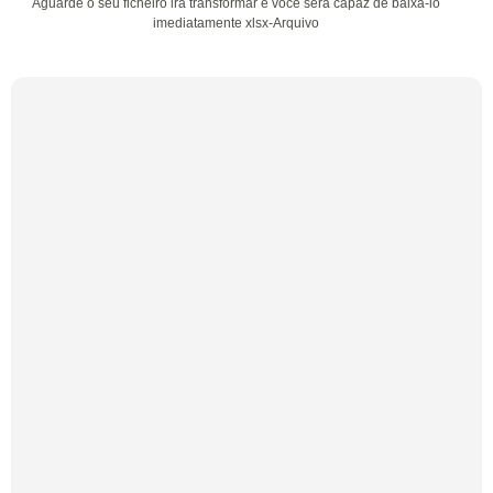
Aguarde o seu ficheiro irá transformar e você será capaz de baixá-lo
imediatamente xlsx-Arquivo