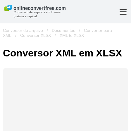
Conversão de arquivos em Internet
gratuita e rapida!
Conversor de arquivo
/
Documentos
/
Converter para
XML
/
Conversor XLSX
/
XML to XLSX
Conversor XML em XLSX