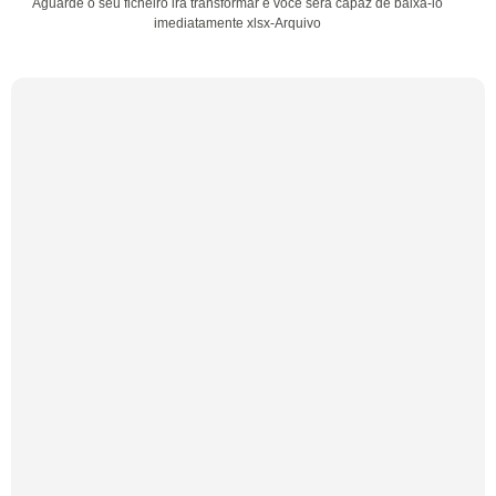
Aguarde o seu ficheiro irá transformar e você será capaz de baixá-lo
imediatamente xlsx-Arquivo