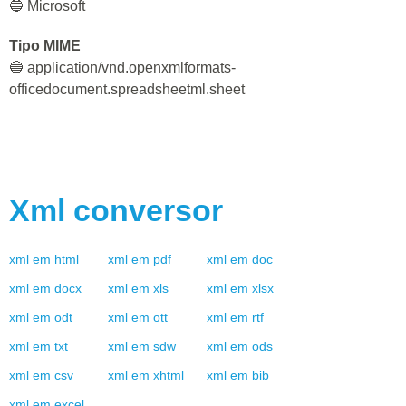
🔵 Microsoft
Tipo MIME
🔵 application/vnd.openxmlformats-
officedocument.spreadsheetml.sheet
Xml
conversor
xml
em
html
xml
em
pdf
xml
em
doc
xml
em
docx
xml
em
xls
xml
em
xlsx
xml
em
odt
xml
em
ott
xml
em
rtf
xml
em
txt
xml
em
sdw
xml
em
ods
xml
em
csv
xml
em
xhtml
xml
em
bib
xml
em
excel