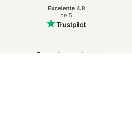
Excelente
4.8
de 5
Conversões populares
:
7Z para ZIP
WAV para MP3
×
M4A para MP3
EPUB para PDF
EPUB para MOBI
WMA para MP3
RAR para ZIP
MP3 para OGG
×
Como Converter XLS para ZIP Online (Guia Simples)
M4A para WAV
AIFF para MP3
MOBI para PDF
OGG para MP3