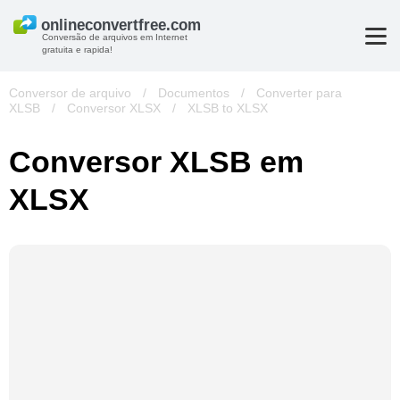
Conversão de arquivos em Internet
gratuita e rapida!
Conversor de arquivo
/
Documentos
/
Converter para
XLSB
/
Conversor XLSX
/
XLSB to XLSX
Conversor XLSB em
XLSX