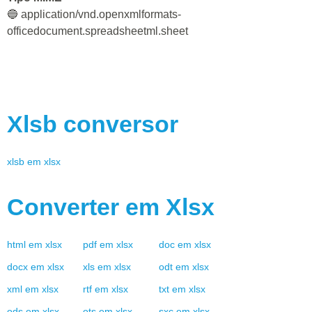
🔵 application/vnd.openxmlformats-
officedocument.spreadsheetml.sheet
Xlsb
conversor
xlsb
em
xlsx
Converter em
Xlsx
html
em
xlsx
pdf
em
xlsx
doc
em
xlsx
docx
em
xlsx
xls
em
xlsx
odt
em
xlsx
xml
em
xlsx
rtf
em
xlsx
txt
em
xlsx
ods
em
xlsx
ots
em
xlsx
sxc
em
xlsx