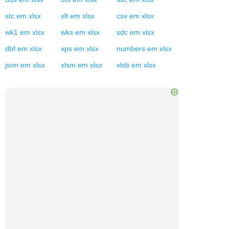
stc
em
xlsx
xlt
em
xlsx
csv
em
xlsx
wk1
em
xlsx
wks
em
xlsx
sdc
em
xlsx
dbf
em
xlsx
xps
em
xlsx
numbers
em
xlsx
json
em
xlsx
xlsm
em
xlsx
xlsb
em
xlsx