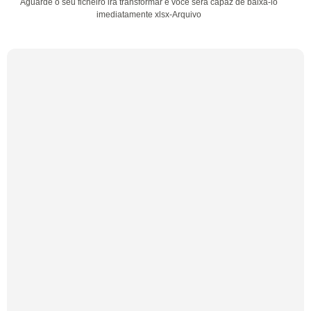
Aguarde o seu ficheiro irá transformar e você será capaz de baixá-lo
imediatamente xlsx-Arquivo