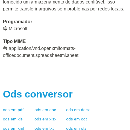
fornecido um armazenamento de dados confiável. Isso
permite transferir arquivos sem problemas por redes locais.
Programador
🔵 Microsoft
Tipo MIME
🔵 application/vnd.openxmlformats-
officedocument.spreadsheetml.sheet
Ods
conversor
ods
em
pdf
ods
em
doc
ods
em
docx
ods
em
xls
ods
em
xlsx
ods
em
odt
ods
em
xml
ods
em
txt
ods
em
ots