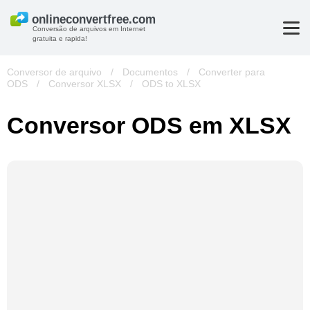
Conversão de arquivos em Internet
gratuita e rapida!
Conversor de arquivo
/
Documentos
/
Converter para
ODS
/
Conversor XLSX
/
ODS to XLSX
Conversor ODS em XLSX