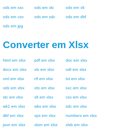
ods
em
sxc
ods
em
stc
ods
em
xlt
ods
em
csv
ods
em
sdc
ods
em
dbf
ods
em
jpg
Converter em
Xlsx
html
em
xlsx
pdf
em
xlsx
doc
em
xlsx
docx
em
xlsx
xls
em
xlsx
odt
em
xlsx
xml
em
xlsx
rtf
em
xlsx
txt
em
xlsx
ods
em
xlsx
ots
em
xlsx
sxc
em
xlsx
stc
em
xlsx
xlt
em
xlsx
csv
em
xlsx
wk1
em
xlsx
wks
em
xlsx
sdc
em
xlsx
dbf
em
xlsx
xps
em
xlsx
numbers
em
xlsx
json
em
xlsx
xlsm
em
xlsx
xlsb
em
xlsx