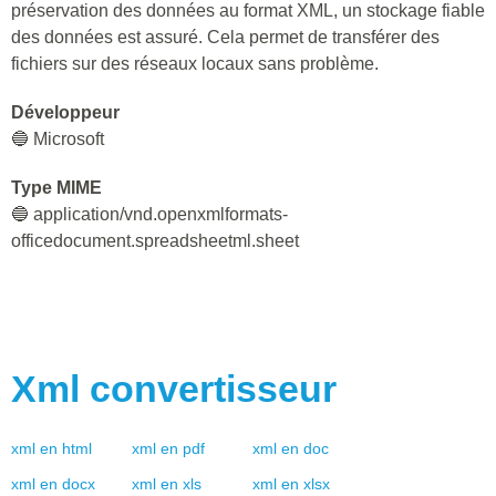
préservation des données au format XML, un stockage fiable
des données est assuré. Cela permet de transférer des
fichiers sur des réseaux locaux sans problème.
Développeur
🔵 Microsoft
Type MIME
🔵 application/vnd.openxmlformats-
officedocument.spreadsheetml.sheet
Xml
convertisseur
xml
en
html
xml
en
pdf
xml
en
doc
xml
en
docx
xml
en
xls
xml
en
xlsx