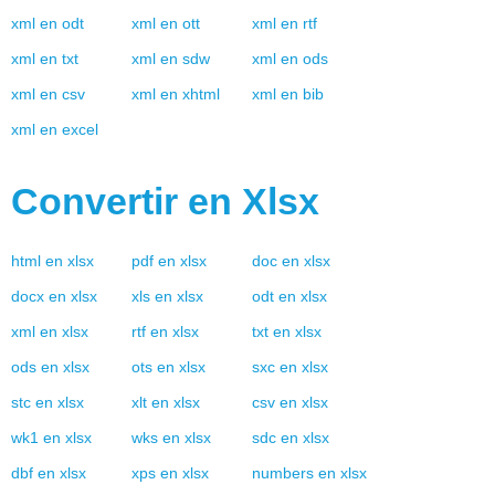
xml
en
odt
xml
en
ott
xml
en
rtf
xml
en
txt
xml
en
sdw
xml
en
ods
xml
en
csv
xml
en
xhtml
xml
en
bib
xml
en
excel
Convertir en
Xlsx
html
en
xlsx
pdf
en
xlsx
doc
en
xlsx
docx
en
xlsx
xls
en
xlsx
odt
en
xlsx
xml
en
xlsx
rtf
en
xlsx
txt
en
xlsx
ods
en
xlsx
ots
en
xlsx
sxc
en
xlsx
stc
en
xlsx
xlt
en
xlsx
csv
en
xlsx
wk1
en
xlsx
wks
en
xlsx
sdc
en
xlsx
dbf
en
xlsx
xps
en
xlsx
numbers
en
xlsx