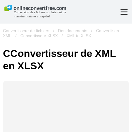
Conversion des fichiers sur Internet de
manière gratuite et rapide!
Convertisseur de fichiers
/
Des documents
/
Convertir en
XML
/
Convertisseur XLSX
/
XML to XLSX
СConvertisseur de XML
en XLSX