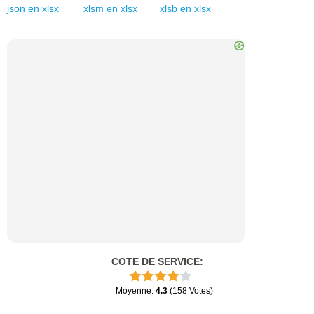
json
en
xlsx
xlsm
en
xlsx
xlsb
en
xlsx
COTE DE SERVICE
:
Moyenne
:
4.3
(
158
Votes
)