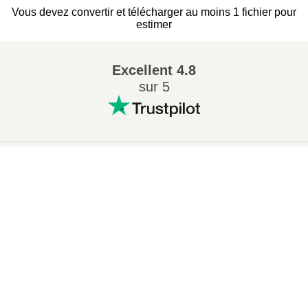
Vous devez convertir et télécharger au moins 1 fichier pour
estimer
Excellent
4.8
sur 5
Conversions Populaires
:
×
7Z en ZIP
WAV en MP3
Now Playing
M4A en MP3
EPUB en PDF
Play Video
EPUB en MOBI
WMA en MP3
×
Comment convertir XLS en ZIP en ligne (Guide simple)
RAR en ZIP
MP3 en OGG