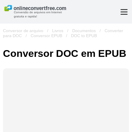
Conversão de arquivos em Internet
gratuita e rapida!
Conversor de arquivo
/
Livros
/
Documentos
/
Converter
para DOC
/
Conversor EPUB
/
DOC to EPUB
Conversor DOC em EPUB