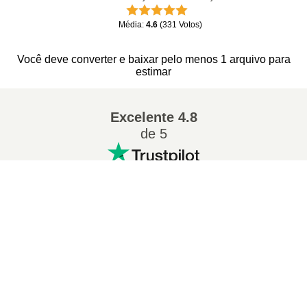
Média
:
4.6
(
331
Votos
)
Você deve converter e baixar pelo menos 1 arquivo para
estimar
Excelente
4.8
de 5
×
Conversões populares
:
Now Playing
Play Video
7Z para ZIP
WAV para MP3
M4A para MP3
EPUB para PDF
×
Como Converter ZIP para DOC Online (Guia Simples)
EPUB para MOBI
WMA para MP3