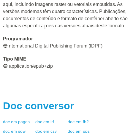
aqui, incluindo imagens raster ou vetoriais embutidas. As
versões modernas têm quatro características. Publicações,
documentos de conteúdo e formato de contêiner aberto são
algumas especificações das versões atuais deste formato.
Programador
🔵 nternational Digital Publishing Forum (IDPF)
Tipo MIME
🔵 application/epub+zip
Doc
conversor
doc
em
pages
doc
em
lrf
doc
em
fb2
doc
em
sdw
doc
em
csv
doc
em
pps