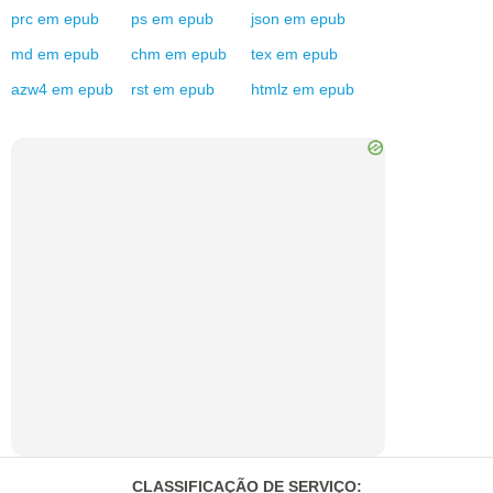
prc
em
epub
ps
em
epub
json
em
epub
md
em
epub
chm
em
epub
tex
em
epub
azw4
em
epub
rst
em
epub
htmlz
em
epub
CLASSIFICAÇÃO DE SERVIÇO
: