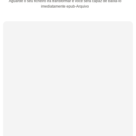
Aguarde o seu ficheiro irá transformar e você será capaz de baixá-lo
imediatamente epub-Arquivo