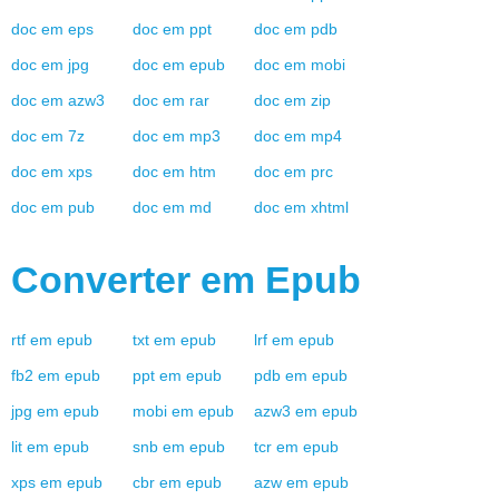
doc
em
eps
doc
em
ppt
doc
em
pdb
doc
em
jpg
doc
em
epub
doc
em
mobi
doc
em
azw3
doc
em
rar
doc
em
zip
doc
em
7z
doc
em
mp3
doc
em
mp4
doc
em
xps
doc
em
htm
doc
em
prc
doc
em
pub
doc
em
md
doc
em
xhtml
Converter em
Epub
rtf
em
epub
txt
em
epub
lrf
em
epub
fb2
em
epub
ppt
em
epub
pdb
em
epub
jpg
em
epub
mobi
em
epub
azw3
em
epub
lit
em
epub
snb
em
epub
tcr
em
epub
xps
em
epub
cbr
em
epub
azw
em
epub