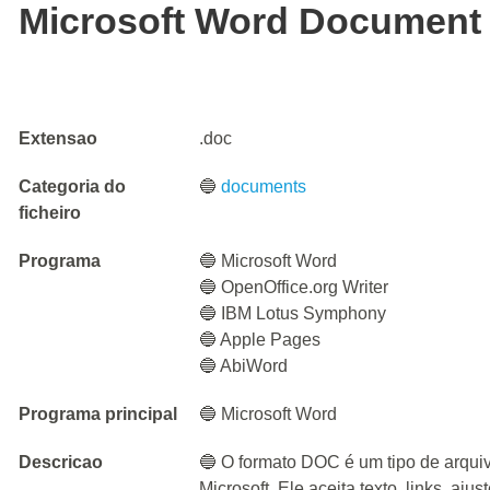
Microsoft Word Document
Extensao
.doc
Categoria do
🔵
documents
ficheiro
Programa
🔵 Microsoft Word
🔵 OpenOffice.org Writer
🔵 IBM Lotus Symphony
🔵 Apple Pages
🔵 AbiWord
Programa principal
🔵 Microsoft Word
Descricao
🔵 O formato DOC é um tipo de arquivo
Microsoft. Ele aceita texto, links, aju