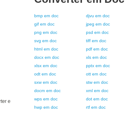
bmp
em
doc
djvu
em
doc
gif
em
doc
jpeg
em
doc
png
em
doc
psd
em
doc
svg
em
doc
tiff
em
doc
html
em
doc
pdf
em
doc
docx
em
doc
xls
em
doc
xlsx
em
doc
pptx
em
doc
odt
em
doc
ott
em
doc
sxw
em
doc
stw
em
doc
docm
em
doc
xml
em
doc
wps
em
doc
dot
em
doc
ter e
hwp
em
doc
rtf
em
doc