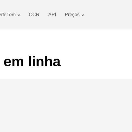
rter em
OCR
API
Preços
Plano tarifário
Documentos conversor
Pacote OCR
Imagem conversor
Áudio conversor
 em linha
Books conversor
Arquivos conversor
Vídeo conversor
imagens do website