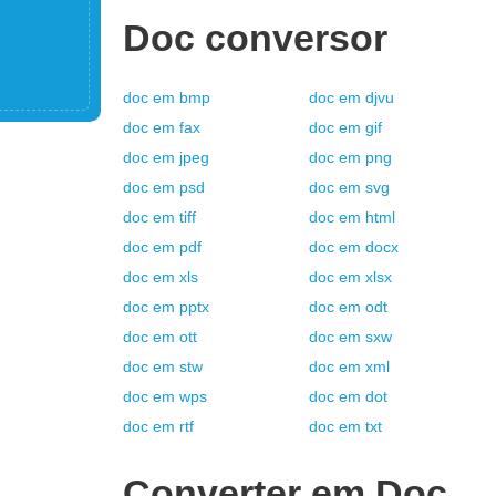
Doc
conversor
doc
em
bmp
doc
em
djvu
doc
em
fax
doc
em
gif
doc
em
jpeg
doc
em
png
doc
em
psd
doc
em
svg
doc
em
tiff
doc
em
html
doc
em
pdf
doc
em
docx
doc
em
xls
doc
em
xlsx
doc
em
pptx
doc
em
odt
doc
em
ott
doc
em
sxw
doc
em
stw
doc
em
xml
doc
em
wps
doc
em
dot
doc
em
rtf
doc
em
txt
Converter em
Doc