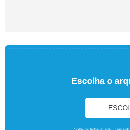
Escolha o arq
ESCO
Solte os ficheiro aqui. Tama