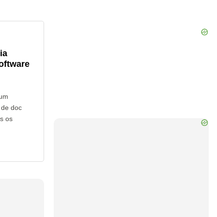
ia
oftware
hum
 de doc
s os