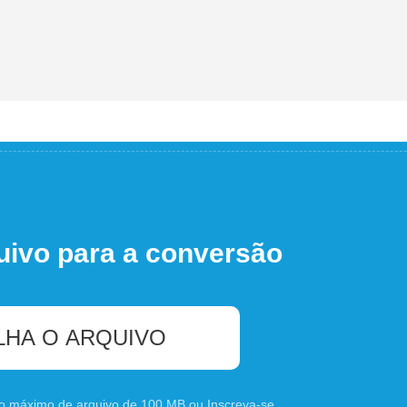
uivo para a conversão
LHA O ARQUIVO
nho máximo de arquivo de 100 MB ou
Inscreva-se