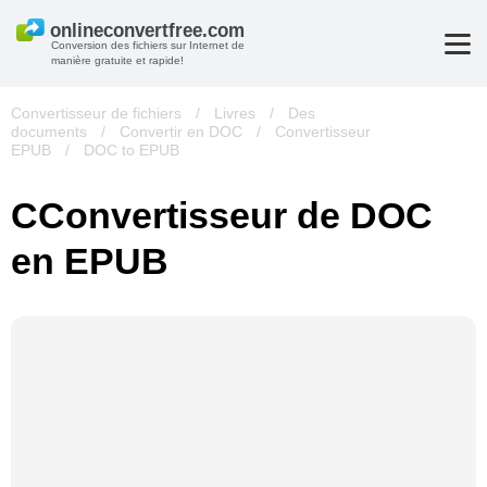
Conversion des fichiers sur Internet de
manière gratuite et rapide!
Convertisseur de fichiers
/
Livres
/
Des
documents
/
Convertir en DOC
/
Convertisseur
EPUB
/
DOC to EPUB
СConvertisseur de DOC
en EPUB