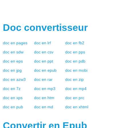
Doc
convertisseur
doc
en
pages
doc
en
lrf
doc
en
fb2
doc
en
sdw
doc
en
csv
doc
en
pps
doc
en
eps
doc
en
ppt
doc
en
pdb
doc
en
jpg
doc
en
epub
doc
en
mobi
doc
en
azw3
doc
en
rar
doc
en
zip
doc
en
7z
doc
en
mp3
doc
en
mp4
doc
en
xps
doc
en
htm
doc
en
prc
doc
en
pub
doc
en
md
doc
en
xhtml
Convertir en
Epub