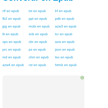
rtf
en
epub
txt
en
epub
lrf
en
epub
fb2
en
epub
ppt
en
epub
pdb
en
epub
jpg
en
epub
mobi
en
epub
azw3
en
epub
lit
en
epub
snb
en
epub
tcr
en
epub
xps
en
epub
cbr
en
epub
azw
en
epub
prc
en
epub
ps
en
epub
json
en
epub
md
en
epub
chm
en
epub
tex
en
epub
azw4
en
epub
rst
en
epub
htmlz
en
epub