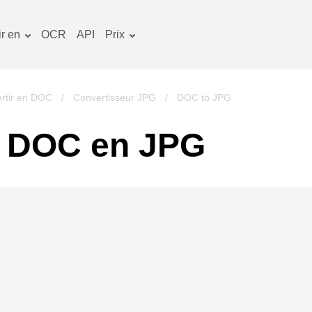
r en
OCR
API
Prix
Plan tarifaire
ocuments convertisseur
Paquet OCR
mage convertisseur
rtir en DOC
/
Convertisseur JPG
/
DOC to JPG
udio convertisseur
e DOC en JPG
vres convertisseur
rchives convertisseur
idéo convertisseur
te web-capture d'écran