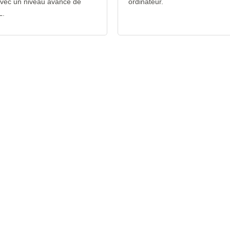
avec un niveau avancé de
ordinateur.
L.