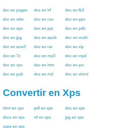
doc
en
pages
doc
en
lrf
doc
en
fb2
doc
en
sdw
doc
en
csv
doc
en
pps
doc
en
eps
doc
en
ppt
doc
en
pdb
doc
en
jpg
doc
en
epub
doc
en
mobi
doc
en
azw3
doc
en
rar
doc
en
zip
doc
en
7z
doc
en
mp3
doc
en
mp4
doc
en
xps
doc
en
htm
doc
en
prc
doc
en
pub
doc
en
md
doc
en
xhtml
Convertir en
Xps
html
en
xps
pdf
en
xps
doc
en
xps
docx
en
xps
rtf
en
xps
jpg
en
xps
oxps
en
xps