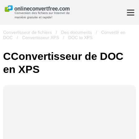
Conversion des fichiers sur Internet de
manière gratuite et rapide!
Convertisseur de fichiers
/
Des documents
/
Convertir en
DOC
/
Convertisseur XPS
/
DOC to XPS
СConvertisseur de DOC
en XPS