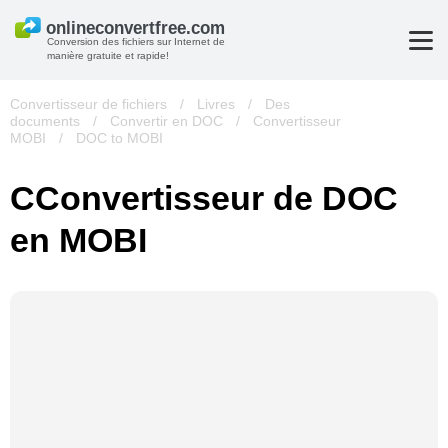
Conversion des fichiers sur Internet de
manière gratuite et rapide!
Convertisseur de fichiers
/
Livres
/
Des
documents
/
Convertir en DOC
/
Convertisseur
MOBI
/
DOC to MOBI
СConvertisseur de DOC
en MOBI