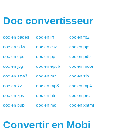
Doc
convertisseur
doc
en
pages
doc
en
lrf
doc
en
fb2
doc
en
sdw
doc
en
csv
doc
en
pps
doc
en
eps
doc
en
ppt
doc
en
pdb
doc
en
jpg
doc
en
epub
doc
en
mobi
doc
en
azw3
doc
en
rar
doc
en
zip
doc
en
7z
doc
en
mp3
doc
en
mp4
doc
en
xps
doc
en
htm
doc
en
prc
doc
en
pub
doc
en
md
doc
en
xhtml
Convertir en
Mobi