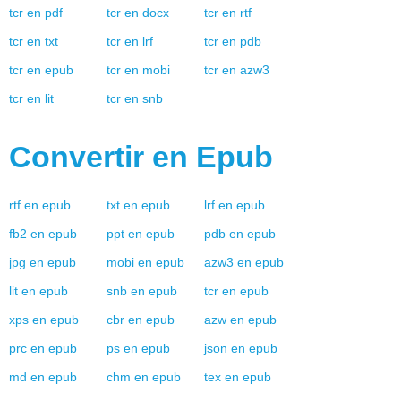
tcr
en
pdf
tcr
en
docx
tcr
en
rtf
tcr
en
txt
tcr
en
lrf
tcr
en
pdb
tcr
en
epub
tcr
en
mobi
tcr
en
azw3
tcr
en
lit
tcr
en
snb
Convertir en
Epub
rtf
en
epub
txt
en
epub
lrf
en
epub
fb2
en
epub
ppt
en
epub
pdb
en
epub
jpg
en
epub
mobi
en
epub
azw3
en
epub
lit
en
epub
snb
en
epub
tcr
en
epub
xps
en
epub
cbr
en
epub
azw
en
epub
prc
en
epub
ps
en
epub
json
en
epub
md
en
epub
chm
en
epub
tex
en
epub