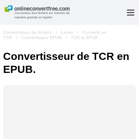
Conversion des fichiers sur Internet de
manière gratuite et rapide!
Convertisseur de fichiers
/
Livres
/
Convertir en
TCR
/
Convertisseur EPUB
/
TCR to EPUB
Convertisseur de TCR en
EPUB.