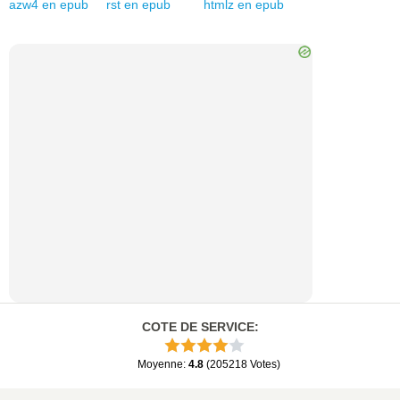
azw4
en
epub
rst
en
epub
htmlz
en
epub
COTE DE SERVICE
:
Moyenne
:
4.8
(
205218
Votes
)