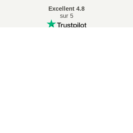
Excellent
4.8
sur 5
Conversions Populaires
:
7Z en ZIP
WAV en MP3
M4A en MP3
EPUB en PDF
EPUB en MOBI
WMA en MP3
RAR en ZIP
MP3 en OGG
M4A en WAV
AIFF en MP3
MOBI en PDF
OGG en MP3