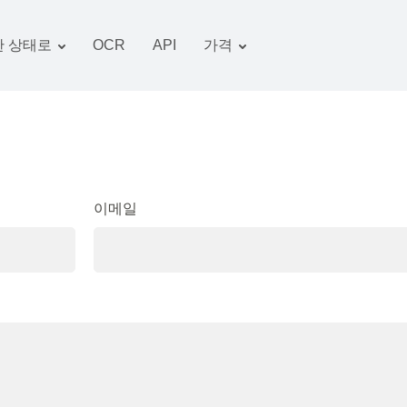
 상태로
OCR
API
가격
관세 계획
서류 변환기
OCR 패키지
그림 변환기
오디오 변환기
서적 변환기
이메일
아카이브 변환기
비디오 변환기
웹 사이트-스크린 샷