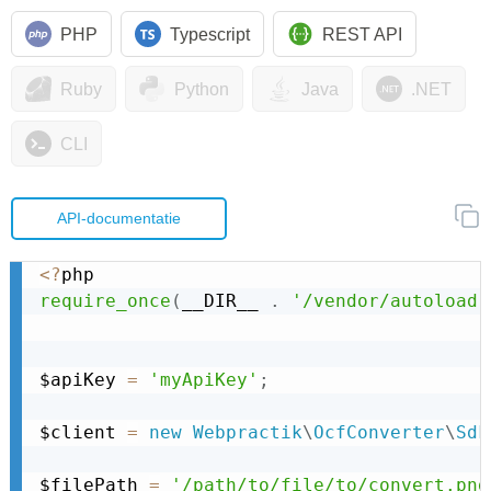
PHP
Typescript
REST API
Ruby
Python
Java
.NET
CLI
API-documentatie
<
?
require_once
(
__DIR__ 
.
'/vendor/autoload.
$apiKey 
=
'myApiKey'
;
$client 
=
new
Webpractik
\
OcfConverter
\
Sdk
$filePath 
=
'/path/to/file/to/convert.png