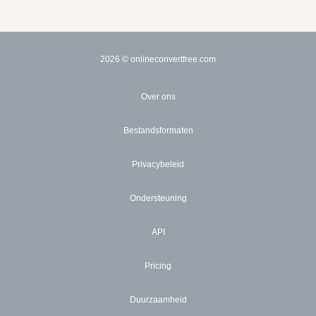
2026
© onlineconvertfree.com
Over ons
Bestandsformaten
Privacybeleid
Ondersteuning
API
Pricing
Duurzaamheid