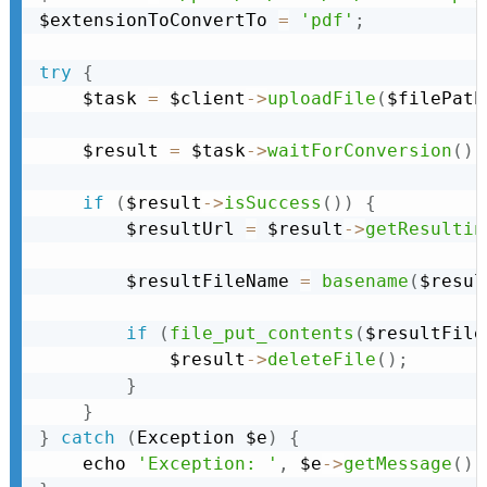
$extensionToConvertTo 
=
'pdf'
;
try
{
    $task 
=
 $client
-
>
uploadFile
(
$filePath
    $result 
=
 $task
-
>
waitForConversion
(
)
;
if
(
$result
-
>
isSuccess
(
)
)
{
        $resultUrl 
=
 $result
-
>
getResultin
        $resultFileName 
=
basename
(
$resul
if
(
file_put_contents
(
$resultFile
            $result
-
>
deleteFile
(
)
;
}
}
}
catch
(
Exception
 $e
)
{
    echo 
'Exception: '
,
 $e
-
>
getMessage
(
)
,