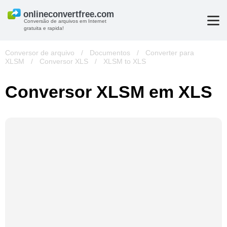
Conversão de arquivos em Internet
gratuita e rapida!
Conversor de arquivo
/
Documentos
/
Converter para
XLSM
/
Conversor XLS
/
XLSM to XLS
Conversor XLSM em XLS