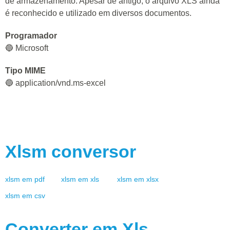
de armazenamento. Apesar de antigo, o arquivo XLS ainda
é reconhecido e utilizado em diversos documentos.
Programador
🔵 Microsoft
Tipo MIME
🔵 application/vnd.ms-excel
Xlsm
conversor
xlsm
em
pdf
xlsm
em
xls
xlsm
em
xlsx
xlsm
em
csv
Converter em
Xls