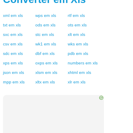
xml
em
xls
wps
em
xls
rtf
em
xls
txt
em
xls
ods
em
xls
ots
em
xls
sxc
em
xls
stc
em
xls
xlt
em
xls
csv
em
xls
wk1
em
xls
wks
em
xls
sdc
em
xls
dbf
em
xls
pdb
em
xls
xps
em
xls
oxps
em
xls
numbers
em
xls
json
em
xls
xlsm
em
xls
xhtml
em
xls
mpp
em
xls
xltx
em
xls
xlr
em
xls