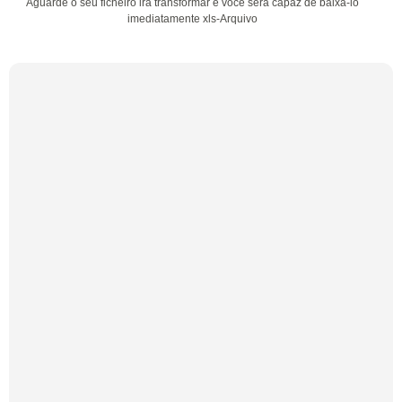
Aguarde o seu ficheiro irá transformar e você será capaz de baixá-lo
imediatamente xls-Arquivo