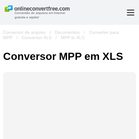
Conversão de arquivos em Internet
gratuita e rapida!
Conversor de arquivo
/
Documentos
/
Converter para
MPP
/
Conversor XLS
/
MPP to XLS
Conversor MPP em XLS