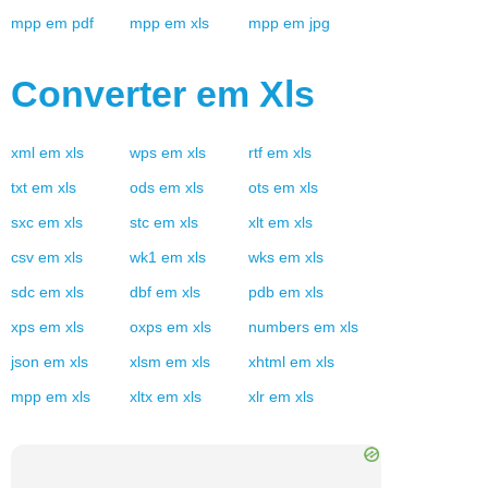
mpp
em
pdf
mpp
em
xls
mpp
em
jpg
Converter em
Xls
xml
em
xls
wps
em
xls
rtf
em
xls
txt
em
xls
ods
em
xls
ots
em
xls
sxc
em
xls
stc
em
xls
xlt
em
xls
csv
em
xls
wk1
em
xls
wks
em
xls
sdc
em
xls
dbf
em
xls
pdb
em
xls
xps
em
xls
oxps
em
xls
numbers
em
xls
json
em
xls
xlsm
em
xls
xhtml
em
xls
mpp
em
xls
xltx
em
xls
xlr
em
xls