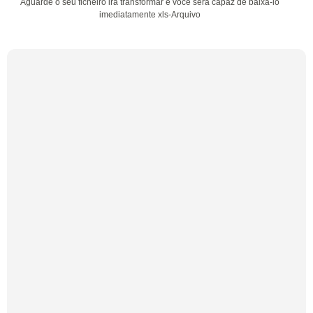
Aguarde o seu ficheiro irá transformar e você será capaz de baixá-lo
imediatamente xls-Arquivo