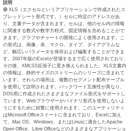
説明
🔵 XLS（エクセルというアプリケーションで作成されたス
プレッドシート形式です。）セルに特定のアドレスがあ
り、文書データが含まれます。セルは、他のセル内の情報
に関連する数式や数学方程式、固定情報を含めることがで
きます。グラフやチャートの開発によく使用されます。こ
の形式は、画像、表、マクロ、タイプ、ダイアグラムな
ど、幅広いパラメータを保存および編集することができま
す。2007年版のExcelが登場するまで広く使用されており、
その後、XMLSS拡張子に置き換えられました。XLS文書内
の情報は、静的サイズのストリームのシリーズに含まれて
います。それらの場所は、複数のセグメント配布テーブル
を使用して説明されます。バックワード互換性が異なり、
DOS用に作成されたさまざまなファイル形式をサポートし
ています。Webブラウザーがバイナリ形式を使用しないよ
うにするために頻繁に使用されます。このユーティリティ
はMicrosoft Officeスイートに含まれており、Excelに加え
て、Mac OS、Windows、またはLinuxに適合したApache
Open Office、Libre Officeなどのさまざまなアプリケーショ