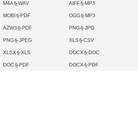
M4AをWAV
AIFFをMP3
MOBIをPDF
OGGをMP3
AZW3をPDF
PNGをJPG
PNGをJPEG
XLSをCSV
XLSXをXLS
DOCXをDOC
DOCをPDF
DOCXをPDF
PDFをJPG
PDFをPNG
×
TIFFをPDF
PNGをICO
Now Playing
Play Video
2026
© onlineconvertfree.com
×
📦 RARをSFXにオンラインで無料変換する方法 | ソフトウェアのインストール不要
会社概要