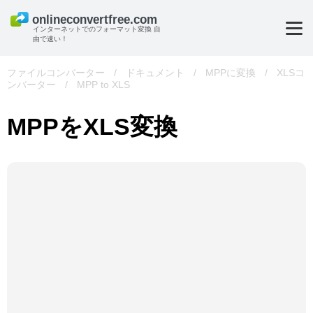
インターネットでのフォーマット変換 自
由で速い！
ファイルコンバーター
/
ドキュメント
/
MPPに変換
/
XLSコ
ンバーター
/
MPP to XLS
MPPをXLS変換