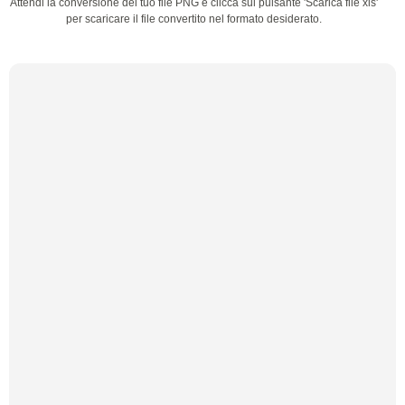
Attendi la conversione del tuo file PNG e clicca sul pulsante 'Scarica file xls'
per scaricare il file convertito nel formato desiderato.