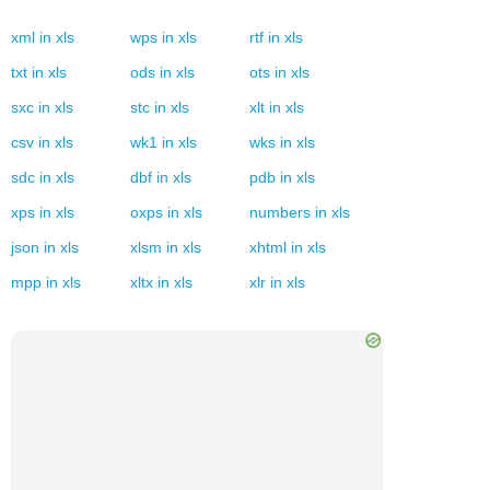
xml
in
xls
wps
in
xls
rtf
in
xls
txt
in
xls
ods
in
xls
ots
in
xls
sxc
in
xls
stc
in
xls
xlt
in
xls
csv
in
xls
wk1
in
xls
wks
in
xls
sdc
in
xls
dbf
in
xls
pdb
in
xls
xps
in
xls
oxps
in
xls
numbers
in
xls
json
in
xls
xlsm
in
xls
xhtml
in
xls
mpp
in
xls
xltx
in
xls
xlr
in
xls