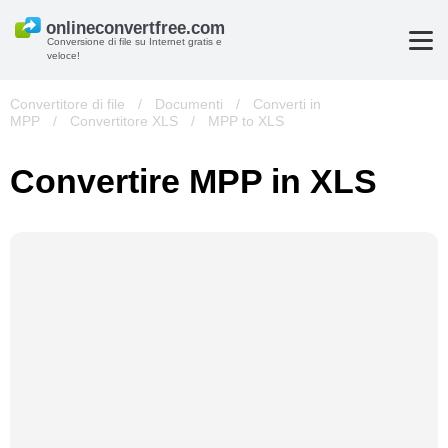
Conversione di file su Internet gratis e
veloce!
Convertitore di file
/
Documenti
/
Converti in
MPP
/
Convertitore XLS
/
MPP to XLS
Convertire MPP in XLS