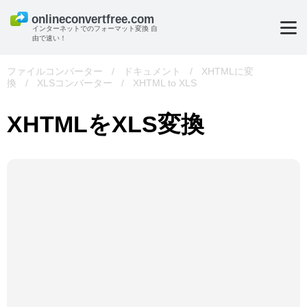
インターネットでのフォーマット変換 自
由で速い！
ファイルコンバーター
/
ドキュメント
/
XHTMLに変
換
/
XLSコンバーター
/
XHTML to XLS
XHTMLをXLS変換