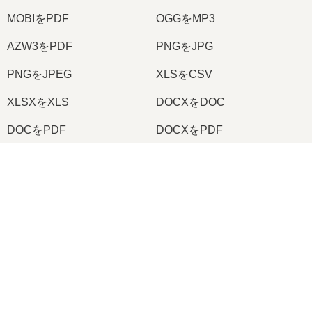
MOBIをPDF
OGGをMP3
AZW3をPDF
PNGをJPG
PNGをJPEG
XLSをCSV
XLSXをXLS
DOCXをDOC
DOCをPDF
DOCXをPDF
PDFをJPG
PDFをPNG
×
TIFFをPDF
PNGをICO
Now Playing
Play Video
2026
© onlineconvertfree.com
×
🖼️ TIFFをJPEGにオンラインで無料変換する方法 | ソフトウェアのインストール不要
会社概要