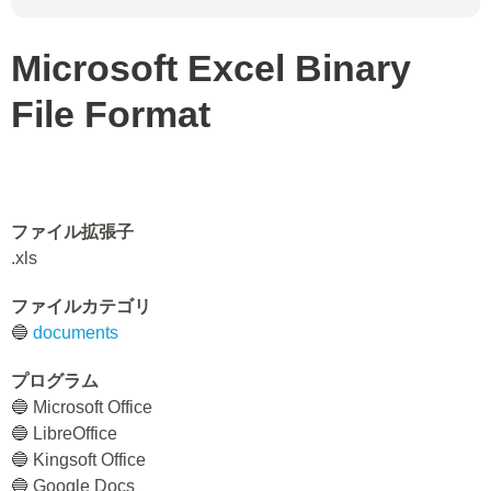
Microsoft Excel Binary
File Format
ファイル拡張子
.xls
ファイルカテゴリ
🔵
documents
プログラム
🔵 Microsoft Office
🔵 LibreOffice
🔵 Kingsoft Office
🔵 Google Docs