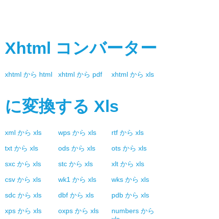
Xhtml
コンバーター
xhtml
から
html
xhtml
から
pdf
xhtml
から
xls
に変換する
Xls
xml
から
xls
wps
から
xls
rtf
から
xls
txt
から
xls
ods
から
xls
ots
から
xls
sxc
から
xls
stc
から
xls
xlt
から
xls
csv
から
xls
wk1
から
xls
wks
から
xls
sdc
から
xls
dbf
から
xls
pdb
から
xls
xps
から
xls
oxps
から
xls
numbers
から