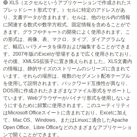
🔵 XLS（エクセルというアプリケーションで作成されたス
プレッドシート形式です。）セルに特定のアドレスがあ
り、文書データが含まれます。セルは、他のセル内の情報
に関連する数式や数学方程式、固定情報を含めることがで
きます。グラフやチャートの開発によく使用されます。こ
の形式は、画像、表、マクロ、タイプ、ダイアグラムな
ど、幅広いパラメータを保存および編集することができま
す。2007年版のExcelが登場するまで広く使用されており、
その後、XMLSS拡張子に置き換えられました。XLS文書内
の情報は、静的サイズのストリームのシリーズに含まれて
います。それらの場所は、複数のセグメント配布テーブル
を使用して説明されます。バックワード互換性が異なり、
DOS用に作成されたさまざまなファイル形式をサポートし
ています。Webブラウザーがバイナリ形式を使用しないよ
うにするために頻繁に使用されます。このユーティリティ
はMicrosoft Officeスイートに含まれており、Excelに加え
て、Mac OS、Windows、またはLinuxに適合したApache
Open Office、Libre Officeなどのさまざまなアプリケーショ
ンで開くことができます。