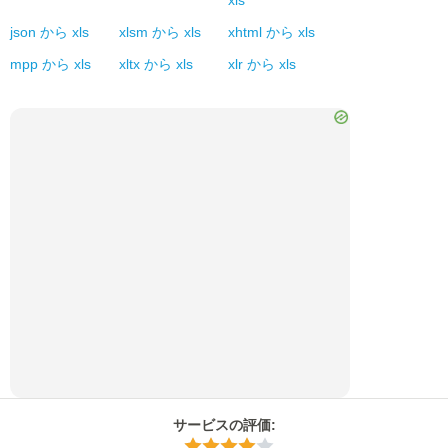
xls
json
から
xls
xlsm
から
xls
xhtml
から
xls
mpp
から
xls
xltx
から
xls
xlr
から
xls
サービスの評価
: