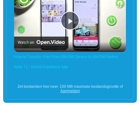
Play
Watch on
Video
How to Transfer Files from XIAOMI Device to XIAOMI Redmi
Note 12 - sSend Anywhere App
Zet bestanden hier neer. 100 MB maximale bestandsgrootte of
Aanmelden