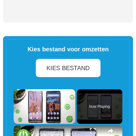
Kies bestand voor omzetten
KIES BESTAND
×
Now Playing
×
Unmute
How to Transfer Files from XIAOMI Device to XIAOMI Redmi Note 12 - sSend Anywhere App