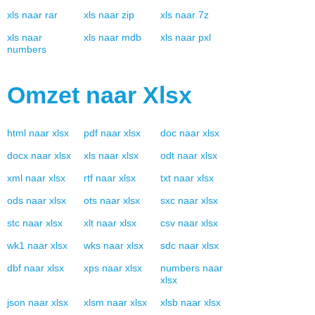
xls
naar
rar
xls
naar
zip
xls
naar
7z
xls
naar
xls
naar
mdb
xls
naar
pxl
numbers
Omzet naar
Xlsx
html
naar
xlsx
pdf
naar
xlsx
doc
naar
xlsx
docx
naar
xlsx
xls
naar
xlsx
odt
naar
xlsx
xml
naar
xlsx
rtf
naar
xlsx
txt
naar
xlsx
ods
naar
xlsx
ots
naar
xlsx
sxc
naar
xlsx
stc
naar
xlsx
xlt
naar
xlsx
csv
naar
xlsx
wk1
naar
xlsx
wks
naar
xlsx
sdc
naar
xlsx
dbf
naar
xlsx
xps
naar
xlsx
numbers
naar
xlsx
json
naar
xlsx
xlsm
naar
xlsx
xlsb
naar
xlsx