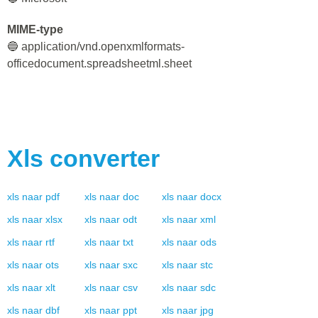
MIME-type
🔵 application/vnd.openxmlformats-
officedocument.spreadsheetml.sheet
Xls
converter
xls
naar
pdf
xls
naar
doc
xls
naar
docx
xls
naar
xlsx
xls
naar
odt
xls
naar
xml
xls
naar
rtf
xls
naar
txt
xls
naar
ods
xls
naar
ots
xls
naar
sxc
xls
naar
stc
xls
naar
xlt
xls
naar
csv
xls
naar
sdc
xls
naar
dbf
xls
naar
ppt
xls
naar
jpg