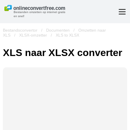
Bestanden omzetten op internet gratis
en snel!
Bestandsconvertor
/
Documenten
/
Omzetten naar
XLS
/
XLSX-omzetter
/
XLS to XLSX
XLS naar XLSX converter