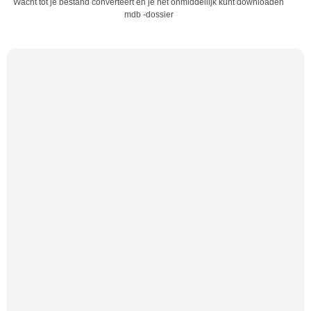
Wacht tot je bestand converteert en je het onmiddellijk kunt downloaden
mdb -dossier