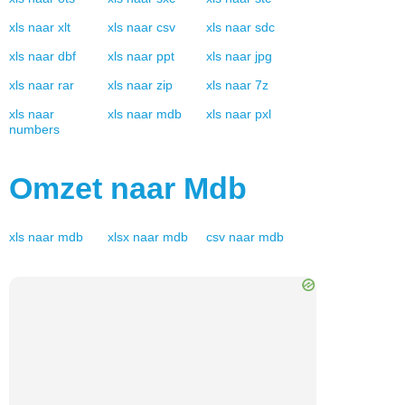
xls
naar
xlt
xls
naar
csv
xls
naar
sdc
xls
naar
dbf
xls
naar
ppt
xls
naar
jpg
xls
naar
rar
xls
naar
zip
xls
naar
7z
xls
naar
xls
naar
mdb
xls
naar
pxl
numbers
Omzet naar
Mdb
xls
naar
mdb
xlsx
naar
mdb
csv
naar
mdb