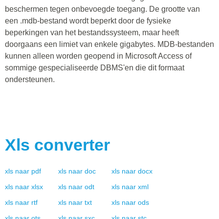
beschermen tegen onbevoegde toegang. De grootte van
een .mdb-bestand wordt beperkt door de fysieke
beperkingen van het bestandssysteem, maar heeft
doorgaans een limiet van enkele gigabytes. MDB-bestanden
kunnen alleen worden geopend in Microsoft Access of
sommige gespecialiseerde DBMS'en die dit formaat
ondersteunen.
Xls
converter
xls
naar
pdf
xls
naar
doc
xls
naar
docx
xls
naar
xlsx
xls
naar
odt
xls
naar
xml
xls
naar
rtf
xls
naar
txt
xls
naar
ods
xls
naar
ots
xls
naar
sxc
xls
naar
stc