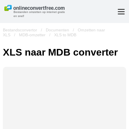
Bestanden omzetten op internet gratis
en snel!
Bestandsconvertor
/
Documenten
/
Omzetten naar
XLS
/
MDB-omzetter
/
XLS to MDB
XLS naar MDB converter