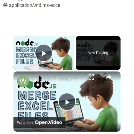
🔵 application/vnd.ms-excel
×
Now Playing
Play Video
×
Node.js SheetJS Tutorial to Merge Multiple Excel Files into Single Sheet Using xlsx Module
Play
Watch on
Video