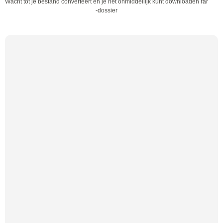
Wacht tot je bestand converteert en je het onmiddellijk kunt downloaden rar
-dossier