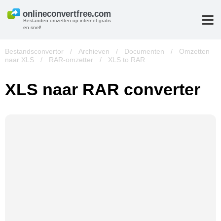
Bestanden omzetten op internet gratis
en snel!
Bestandsconvertor
/
Archieven
/
Documenten
/
Omzetten
naar XLS
/
RAR-omzetter
/
XLS to RAR
XLS naar RAR converter