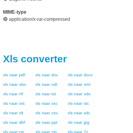
MIME-type
🔵 application/x-rar-compressed
Xls
converter
xls
naar
pdf
xls
naar
doc
xls
naar
docx
xls
naar
xlsx
xls
naar
odt
xls
naar
xml
xls
naar
rtf
xls
naar
txt
xls
naar
ods
xls
naar
ots
xls
naar
sxc
xls
naar
stc
xls
naar
xlt
xls
naar
csv
xls
naar
sdc
xls
naar
dbf
xls
naar
ppt
xls
naar
jpg
xls
naar
rar
xls
naar
zip
xls
naar
7z