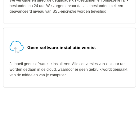
We verwijderen direct de geüploade xls -bestanden en omgezette rar -
bestanden na 24 uur. We zorgen ervoor dat alle bestanden met een
geavanceerd niveau van SSL-encryptie worden beveiligd.
Geen software-installatie vereist
Je hoeft geen software te installeren. Alle conversies van xls naar rar
worden gedaan in de cloud, waardoor er geen gebruik wordt gemaakt
van de middelen van je computer.