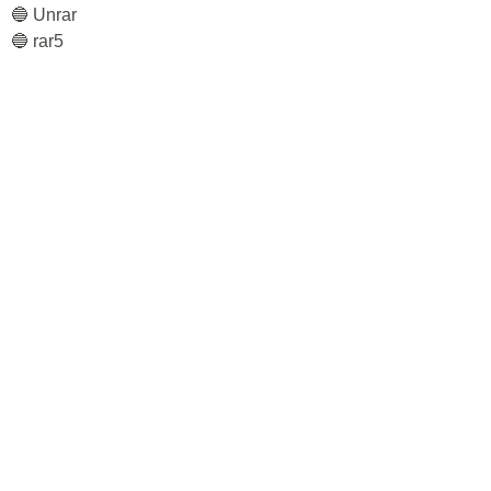
🔵 Unrar
🔵 rar5