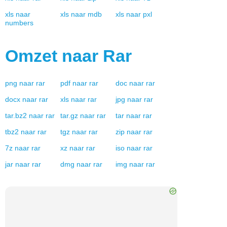
xls
naar
xls
naar
mdb
xls
naar
pxl
numbers
Omzet naar
Rar
png
naar
rar
pdf
naar
rar
doc
naar
rar
docx
naar
rar
xls
naar
rar
jpg
naar
rar
tar.bz2
naar
rar
tar.gz
naar
rar
tar
naar
rar
tbz2
naar
rar
tgz
naar
rar
zip
naar
rar
7z
naar
rar
xz
naar
rar
iso
naar
rar
jar
naar
rar
dmg
naar
rar
img
naar
rar