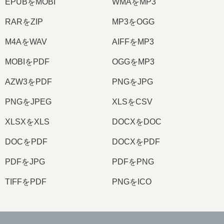
EPUBをMOBI
WMAをMP3
RARをZIP
MP3をOGG
M4AをWAV
AIFFをMP3
MOBIをPDF
OGGをMP3
AZW3をPDF
PNGをJPG
PNGをJPEG
XLSをCSV
XLSXをXLS
DOCXをDOC
DOCをPDF
DOCXをPDF
PDFをJPG
PDFをPNG
TIFFをPDF
PNGをICO