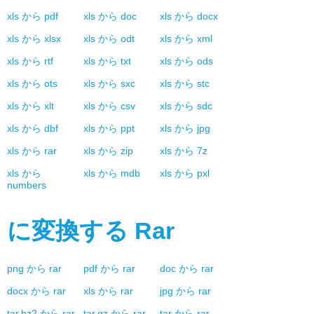
xls
から
pdf
xls
から
doc
xls
から
docx
xls
から
xlsx
xls
から
odt
xls
から
xml
xls
から
rtf
xls
から
txt
xls
から
ods
xls
から
ots
xls
から
sxc
xls
から
stc
xls
から
xlt
xls
から
csv
xls
から
sdc
xls
から
dbf
xls
から
ppt
xls
から
jpg
xls
から
rar
xls
から
zip
xls
から
7z
xls
から
xls
から
mdb
xls
から
pxl
numbers
に変換する
Rar
png
から
rar
pdf
から
rar
doc
から
rar
docx
から
rar
xls
から
rar
jpg
から
rar
tar.bz2
から
rar
tar.gz
から
rar
tar
から
rar