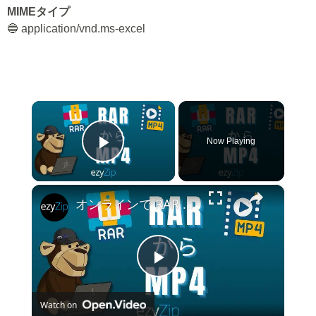
MIMEタイプ
🔵 application/vnd.ms-excel
×
Now Playing
Play Video
×
オンラインで RAR を MP4 に変換する方法 (簡単なガイド)
Play
Watch on