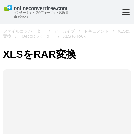
インターネットでのフォーマット変換 自
由で速い！
ファイルコンバーター
/
アーカイブ
/
ドキュメント
/
XLSに
変換
/
RARコンバーター
/
XLS to RAR
XLSをRAR変換